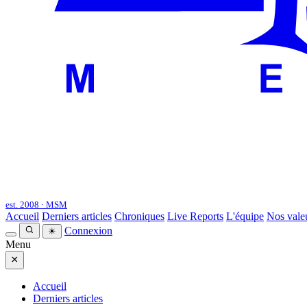
est. 2008 · MSM
Accueil
Derniers articles
Chroniques
Live Reports
L'équipe
Nos vale
Connexion
☀
Menu
×
Accueil
Derniers articles