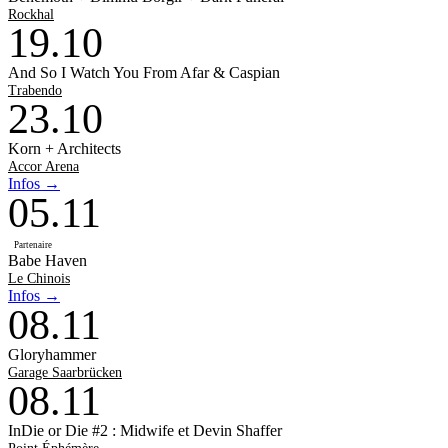
Rockhal
19
.
10
And So I Watch You From Afar & Caspian
Trabendo
23
.
10
Korn + Architects
Accor Arena
Infos →
05
.
11
Partenaire
Babe Haven
Le Chinois
Infos →
08
.
11
Gloryhammer
Garage Saarbrücken
08
.
11
InDie or Die #2 : Midwife et Devin Shaffer
Point Éphémère