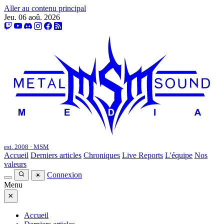
Aller au contenu principal
Jeu. 06 aoû. 2026
est. 2008 · MSM
Accueil
Derniers articles
Chroniques
Live Reports
L'équipe
Nos
valeurs
Connexion
☀
Menu
×
Accueil