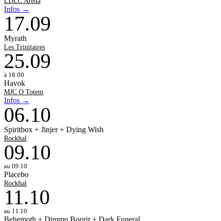
LDLC Arena
Infos →
17
.
09
Myrath
Les Trinitaires
25
.
09
à 18:00
Havok
MJC O Totem
Infos →
06
.
10
Spiritbox + Jinjer + Dying Wish
Rockhal
09
.
10
au 09.10
Placebo
Rockhal
11
.
10
au 11.10
Behemoth + Dimmu Borgir + Dark Funeral