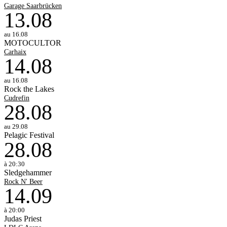
Garage Saarbrücken
13
.
08
au 16.08
MOTOCULTOR
Carhaix
14
.
08
au 16.08
Rock the Lakes
Cudrefin
28
.
08
au 29.08
Pelagic Festival
28
.
08
à 20:30
Sledgehammer
Rock N' Beer
14
.
09
à 20:00
Judas Priest