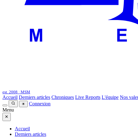
est. 2008 · MSM
Accueil
Derniers articles
Chroniques
Live Reports
L'équipe
Nos vale
Connexion
☀
Menu
×
Accueil
Derniers articles