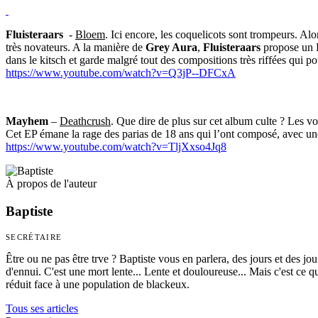
Fluisteraars
-
Bloem
. Ici encore, les coquelicots sont trompeurs. Al
très novateurs. A la manière de
Grey Aura
,
Fluisteraars
propose un B
dans le kitsch et garde malgré tout des compositions très riffées qui p
https://www.youtube.com/watch?v=Q3jP--DFCxA
Mayhem ­
–
Deathcrush
. Que dire de plus sur cet album culte ? Les vo
Cet EP émane la rage des parias de 18 ans qui l’ont composé, avec une
https://www.youtube.com/watch?v=TljXxso4Jq8
À propos de l'auteur
Baptiste
SECRÉTAIRE
Être ou ne pas être trve ? Baptiste vous en parlera, des jours et des j
d'ennui. C'est une mort lente... Lente et douloureuse... Mais c'est ce q
réduit face à une population de blackeux.
Tous ses articles