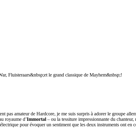
War, Fluisteraars&nbsp;et le grand classique de Mayhem&nbsp;!
ment pas amateur de Hardcore, je me suis surpris à adorer le groupe all
 au royaume d’
Immortal
– ou la tessiture impressionnante du chanteur, ma
tare électrique pour évoquer un sentiment que les deux instruments ont en