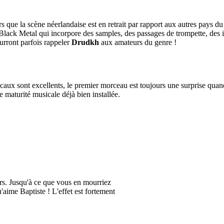
ors que la scène néerlandaise est en retrait par rapport aux autres pays
lack Metal qui incorpore des samples, des passages de trompette, des in
ourront parfois rappeler
Drudkh
aux amateurs du genre !
caux sont excellents, le premier morceau est toujours une surprise quand
 maturité musicale déjà bien installée.
ours. Jusqu'à ce que vous en mourriez
u'aime Baptiste ! L'effet est fortement