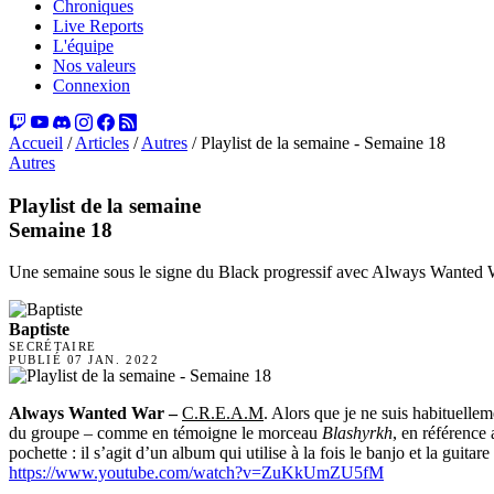
Chroniques
Live Reports
L'équipe
Nos valeurs
Connexion
Accueil
/
Articles
/
Autres
/
Playlist de la semaine - Semaine 18
Autres
Playlist de la semaine
Semaine 18
Une semaine sous le signe du Black progressif avec Always Wanted 
Baptiste
SECRÉTAIRE
PUBLIÉ
07 JAN. 2022
Always Wanted War –
C.R.E.A.M
. Alors que je ne suis habituelle
du groupe – comme en témoigne le morceau
Blashyrkh
, en référence
pochette : il s’agit d’un album qui utilise à la fois le banjo et la gui
https://www.youtube.com/watch?v=ZuKkUmZU5fM