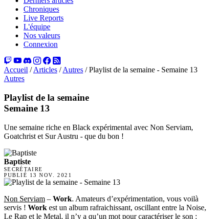
Derniers articles
Chroniques
Live Reports
L'équipe
Nos valeurs
Connexion
Accueil
/
Articles
/
Autres
/
Playlist de la semaine - Semaine 13
Autres
Playlist de la semaine
Semaine 13
Une semaine riche en Black expérimental avec Non Serviam,
Goatchrist et Sur Austru - que du bon !
Baptiste
SECRÉTAIRE
PUBLIÉ
13 NOV. 2021
Non Serviam
–
Work
. Amateurs d’expérimentation, vous voilà
servis !
Work
est un album rafraichissant, oscillant entre la Noise,
Le Rap et le Metal, il n’y a qu’un mot pour caractériser le son :