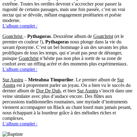
extrême. Toutes les oreilles devront s’accrocher pour passer la
rugosité de certains passages, mais une fois passée, c’est un vrai
nectar qui se dévoile, mêlant engagement prolétarien et poésie
moderne.
L'album complet :
Goatchrist
–
Pythagoras
. Deuxième album de
Goatchrist
(et le
premier en couleur !),
Pythagoras
nous plonge dans la vie du
savant éponyme. C’est un bel hommage à un des savants les plus
prolifiques de tous les temps, qui n’avait pas peur de déranger,
puisque
Goatchrist
n’hésite pas non plus à sortir de sa zone de
confort avec un riffing acéré et des moments plus expérimentaux.
L'album complet :
Sur Austru
–
Meteahna Timpurilor
. Le premier album de
Sur
Austra
est à proprement parler un joyau. On a bien vu le succès du
dernier album de
Dor De Duh
, et bien
Sur Austru
s’inscrit dans une
veine similaire avec plus d’audace encore. Des flûtes aux
percussions traditionnelles roumaines, une myriade d’instruments
viennent accompagner un Black au chant lourd mais jamais pesant,
nous échappant à la lourdeur grâce à des mélodies riches et
complexes.
L'album complet :