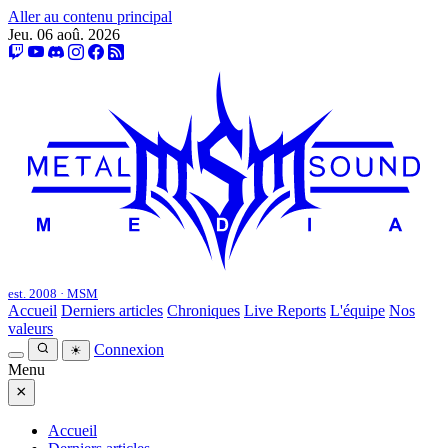
Aller au contenu principal
Jeu. 06 aoû. 2026
est. 2008 · MSM
Accueil
Derniers articles
Chroniques
Live Reports
L'équipe
Nos
valeurs
Connexion
☀
Menu
×
Accueil