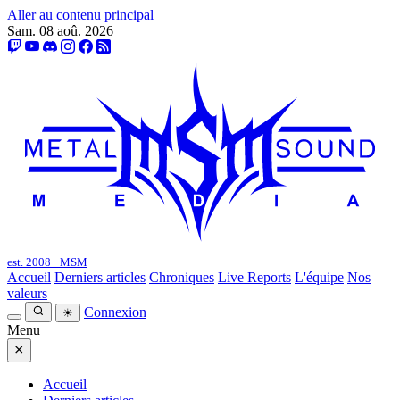
Aller au contenu principal
Sam. 08 aoû. 2026
est. 2008 · MSM
Accueil
Derniers articles
Chroniques
Live Reports
L'équipe
Nos
valeurs
Connexion
☀
Menu
×
Accueil