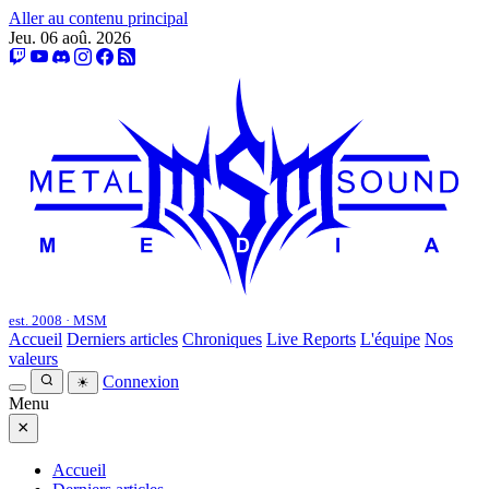
Aller au contenu principal
Jeu. 06 aoû. 2026
est. 2008 · MSM
Accueil
Derniers articles
Chroniques
Live Reports
L'équipe
Nos
valeurs
Connexion
☀
Menu
×
Accueil