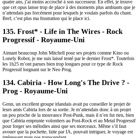
quatre ans, j’ai moins accroché à son successeur. En effet, je trouve
que cet opus laisse trop de place à des moments plus ambiants que je
n’attendais pas forcément pour lesquels je voulais parfois du chant.
Bref, c’est plus ma frustration qui le place ici.
135. Frost* - Life in The Wires - Rock
Progressif - Royaume-Uni
Aimant beaucoup John Mitchell pour ses projets comme Kino ou
Lonely Robot, je me suis laissé tenté par le dernier Frost*. Toutefois
les 1h25 m’ont parues bien trop longues pour ce type de Rock
Progressif lorgnant sur le Neo Prog.
134. Cabiria - How Long's The Drive ? -
Prog - Royaume-Uni
Genn, un excellent groupe irlandais avait pu conseiller le projet de
leurs amis Cabiria lors de sa sortie. Je m’attendais donc à un projet
un peu proche de la mouvance Post-Punk, mais il n’en fut rien, bien
que Cabiria emprunte volontiers au Post-Rock et au Metal Progressif
pour forger ses mélodies ainsi que ses morceaux. Même s’il faut
avouer que la pochette, faite par IA, pouvait intriguer, le voyage est
intéressant mais pas transcendant.