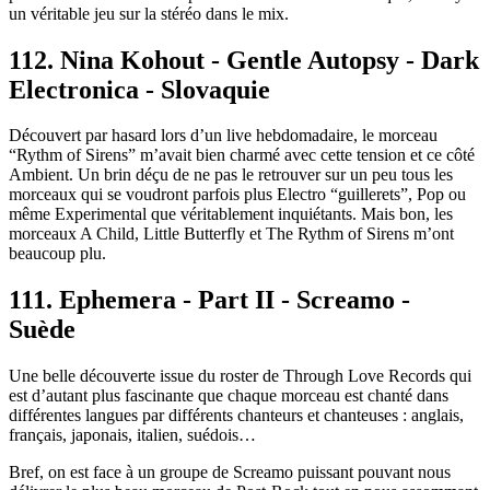
un véritable jeu sur la stéréo dans le mix.
112. Nina Kohout - Gentle Autopsy - Dark
Electronica - Slovaquie
Découvert par hasard lors d’un live hebdomadaire, le morceau
“Rythm of Sirens” m’avait bien charmé avec cette tension et ce côté
Ambient. Un brin déçu de ne pas le retrouver sur un peu tous les
morceaux qui se voudront parfois plus Electro “guillerets”, Pop ou
même Experimental que véritablement inquiétants. Mais bon, les
morceaux A Child, Little Butterfly et The Rythm of Sirens m’ont
beaucoup plu.
111. Ephemera - Part II - Screamo -
Suède
Une belle découverte issue du roster de Through Love Records qui
est d’autant plus fascinante que chaque morceau est chanté dans
différentes langues par différents chanteurs et chanteuses : anglais,
français, japonais, italien, suédois…
Bref, on est face à un groupe de Screamo puissant pouvant nous