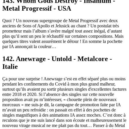
143. Whom Gods Destroy - Insanium -
Metal Progressif - USA
Quoi ? Un nouveau supergroupe de Metal Progressif avec deux
anciens de Sons of Apollo et Jelusick au chant ? Un postulat très
prometteur mais l’album s’avère malgré tout assez inégal, d’autant
plus qu’il sent un peu le réchauffé sur certaines compositions. Mais
quelques titres valent assurément le détour ! En somme la pochette
par IA annonçait la couleur…
142. Anewrage - Untold - Metalcore -
Italie
Ça pour une surprise ! Anewrage s’est en effet séparé plus ou moins
pendant les confinements du Covid à mon plus grand malheur,
surtout qu’ils avaient pu sortir plusieurs singles d'excellentes factures
entre 2018 et 2020. Si l’absence des singles sur cette nouvelle
proposition avait pu m’intéresser, « chouette plein de nouveaux
morceaux » me suis-je dit, la campagne de promotion faite par IA
m’avait un peu refroidie : on passait en effet à des pochettes de
singles magnifiques à des animations IA assez moches. C’est donc à
reculons que je me suis lancé dans son écoute et malheureusement le
nouveau virage musical ne me plait pas du tout… Passer à du Metal