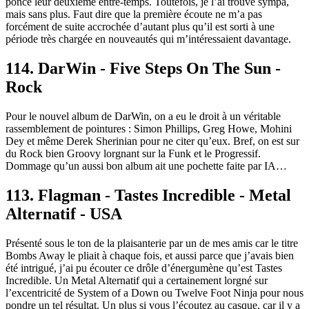
poncé leur deuxième entre-temps. Toutefois, je l’ai trouvé sympa,
mais sans plus. Faut dire que la première écoute ne m’a pas
forcément de suite accrochée d’autant plus qu’il est sorti à une
période très chargée en nouveautés qui m’intéressaient davantage.
114. DarWin - Five Steps On The Sun -
Rock
Pour le nouvel album de DarWin, on a eu le droit à un véritable
rassemblement de pointures : Simon Phillips, Greg Howe, Mohini
Dey et même Derek Sherinian pour ne citer qu’eux. Bref, on est sur
du Rock bien Groovy lorgnant sur la Funk et le Progressif.
Dommage qu’un aussi bon album ait une pochette faite par IA…
113. Flagman - Tastes Incredible - Metal
Alternatif - USA
Présenté sous le ton de la plaisanterie par un de mes amis car le titre
Bombs Away le pliait à chaque fois, et aussi parce que j’avais bien
été intrigué, j’ai pu écouter ce drôle d’énergumène qu’est Tastes
Incredible. Un Metal Alternatif qui a certainement lorgné sur
l’excentricité de System of a Down ou Twelve Foot Ninja pour nous
pondre un tel résultat. Un plus si vous l’écoutez au casque, car il y a