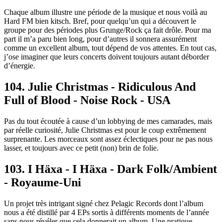
Chaque album illustre une période de la musique et nous voilà au
Hard FM bien kitsch. Bref, pour quelqu’un qui a découvert le
groupe pour des périodes plus Grunge/Rock ça fait drôle. Pour ma
part il m’a paru bien long, pour d’autres il sonnera assurément
comme un excellent album, tout dépend de vos attentes. En tout cas,
j’ose imaginer que leurs concerts doivent toujours autant déborder
d’énergie.
104. Julie Christmas - Ridiculous And
Full of Blood - Noise Rock - USA
Pas du tout écoutée à cause d’un lobbying de mes camarades, mais
par réelle curiosité, Julie Christmas est pour le coup extrêmement
surprenante. Les morceaux sont assez éclectiques pour ne pas nous
lasser, et toujours avec ce petit (non) brin de folie.
103. I Häxa - I Häxa - Dark Folk/Ambient
- Royaume-Uni
Un projet très intrigant signé chez Pelagic Records dont l’album
nous a été distillé par 4 EPs sortis à différents moments de l’année
sans nous révéler que cela donnerait un album. Une pratique