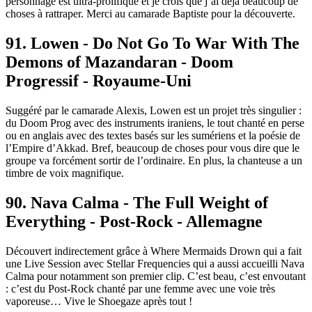
personnage est ultra-prolifique et je crois que j’ai déjà beaucoup de
choses à rattraper. Merci au camarade Baptiste pour la découverte.
91. Lowen - Do Not Go To War With The
Demons of Mazandaran - Doom
Progressif - Royaume-Uni
Suggéré par le camarade Alexis, Lowen est un projet très singulier :
du Doom Prog avec des instruments iraniens, le tout chanté en perse
ou en anglais avec des textes basés sur les sumériens et la poésie de
l’Empire d’Akkad. Bref, beaucoup de choses pour vous dire que le
groupe va forcément sortir de l’ordinaire. En plus, la chanteuse a un
timbre de voix magnifique.
90. Nava Calma - The Full Weight of
Everything - Post-Rock - Allemagne
Découvert indirectement grâce à Where Mermaids Drown qui a fait
une Live Session avec Stellar Frequencies qui a aussi accueilli Nava
Calma pour notamment son premier clip. C’est beau, c’est envoutant
: c’est du Post-Rock chanté par une femme avec une voie très
vaporeuse… Vive le Shoegaze après tout !