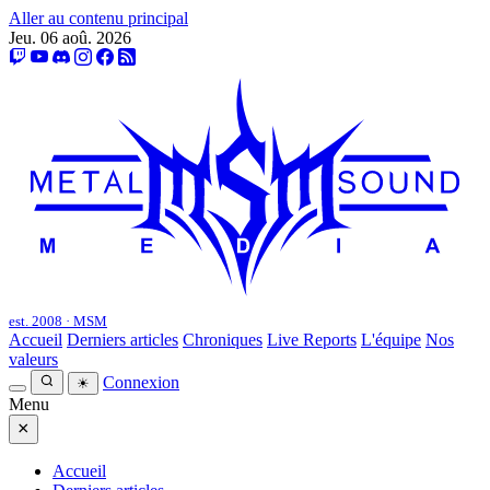
Aller au contenu principal
Jeu. 06 aoû. 2026
est. 2008 · MSM
Accueil
Derniers articles
Chroniques
Live Reports
L'équipe
Nos
valeurs
Connexion
☀
Menu
×
Accueil