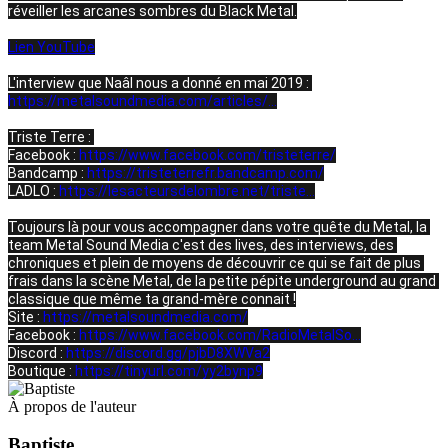
réveiller les arcanes sombres du Black Metal.

Lien YouTube
L'interview que Naâl nous a donné en mai 2019 : 
https://metalsoundmedia.com/articles/...
Triste Terre : 

Facebook : 
https://www.facebook.com/tristeterre/
Bandcamp : 
https://tristeterrefr.bandcamp.com/
LADLO : 
https://lesacteursdelombre.net/triste...
Toujours là pour vous accompagner dans votre quête du Metal, la 
team Metal Sound Media c'est des lives, des interviews, des 
chroniques et plein de moyens de découvrir ce qui se fait de plus 
frais dans la scène Metal, de la petite pépite underground au grand 
classique que même ta grand-mère connait !

Site : 
https://metalsoundmedia.com/​​
Facebook : 
https://www.facebook.com/RadioMetalSo...
Discord : 
https://discord.gg/pjbD8XWVa2​​
Boutique : 
https://tinyurl.com/yy2bynp9
À propos de l'auteur
Baptiste