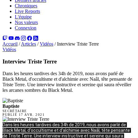
Derniers articles
Chroniques
Live Reports
L'équipe
Nos valeurs
Connexion
Accueil
/
Articles
/
Vidéos
/
Interview Triste Terre
Vidéos
Interview Triste Terre
Dans les heures tardives des 34h de 2019, nous avons parlé de
Black Metal, d'occultisme et d'alchimie avec Naâl, tête pensante de
Triste Terre. Une interview instructive et sereine qui saura réveiller
les arcanes sombres du Black Metal.
Baptiste
SECRÉTAIRE
PUBLIÉ
17 AVR. 2021
Dans les heures tardives des 34h de 2019, nous avons parlé de 
Black Metal, d'occultisme et d'alchimie avec Naâl, tête pensante 
de Triste Terre. Une interview instructive et sereine qui saura 