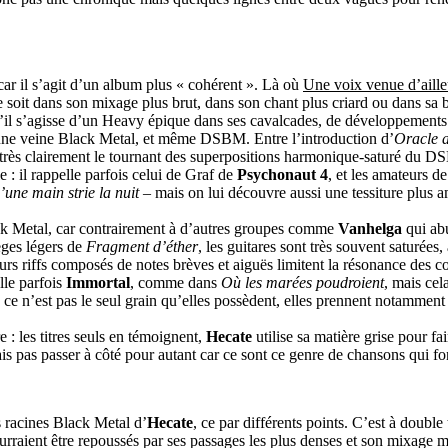
car il s’agit d’un album plus « cohérent ». Là où
Une voix venue d’aille
soit dans son mixage plus brut, dans son chant plus criard ou dans sa b
u’il s’agisse d’un Heavy épique dans ses cavalcades, de développements
 une veine Black Metal, et même DSBM. Entre l’introduction d’
Oracle 
 très clairement le tournant des superpositions harmonique-saturé du DSB
 : il rappelle parfois celui de Graf de
Psychonaut 4
, et les amateurs 
une main strie la nuit
– mais on lui découvre aussi une tessiture plus 
ck Metal, car contrairement à d’autres groupes comme
Vanhelga
qui ab
èges légers de
Fragment d’éther
, les guitares sont très souvent saturées
urs riffs composés de notes brèves et aiguës limitent la résonance des c
lle parfois
Immortal
, comme dans
Où les marées poudroient
, mais cel
 ce n’est pas le seul grain qu’elles possèdent, elles prennent notammen
ure : les titres seuls en témoignent,
Hecate
utilise sa matière grise pour f
ais pas passer à côté pour autant car ce sont ce genre de chansons qui fon
s racines Black Metal d’
Hecate
, ce par différents points. C’est à doubl
raient être repoussés par ses passages les plus denses et son mixage mo