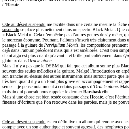
d’
Hecate
.
Ode au désert suspendu
me facilite dans une certaine mesure la tâche 
suspendu
se place plus nettement dans un spectre Black Metal. Que ce 
« Black Metal ». Cela n’empêche pas d’autres genres de s’y mêler, q
le morceau éponyme. Pourtant, l’album s’inscrit très clairement dans
passage à la guitare de
Pervigilium Mortis
, les compositions prennent
déjà dans l’album précédent mais qui s’est améliorée. C’est bien simple
chant aigu est plus criard qu’avant – et brille particulièrement dans
Qu’
glaireux dans
Oracle atone
.
Mais il n’y a pas que le DSBM qui fait que cet album sonne plus Bla
souvent des seules mélodies à la guitare. Malgré l’introduction en arp
son tranche au-dessus des autres instruments mais surtout parce que le
très bien quand il y a un fond plus grave en accompagnement et rappe
seules – je pense notamment à certains passages d’
Oracle atone
. Mais
malsain qui pourrait nous rappeler le dernier
Barshasketh
.
Mais si une chose est bien restée constante chez
Hecate
, c’est l’écrit
finesses d’écriture que l’on retrouve dans les paroles, mais je ne pouv
Ode au désert suspendu
est en définitive un album qui renoue avec le
compte avec un son authentique et souvent agressif, des néophytes pour