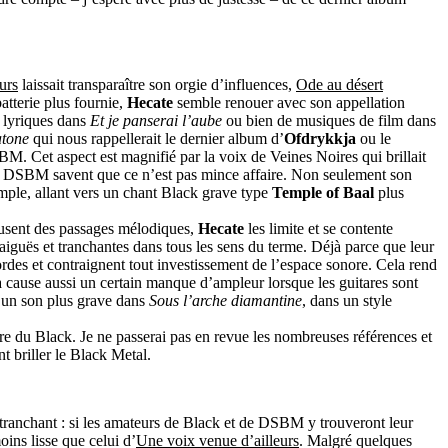
urs
laissait transparaître son orgie d’influences,
Ode au désert
atterie plus fournie,
Hecate
semble renouer avec son appellation
 lyriques dans
Et je panserai l’aube
ou bien de musiques de film dans
atone
qui nous rappellerait le dernier album d’
Ofdrykkja
ou le
M. Cet aspect est magnifié par la voix de Veines Noires qui brillait
de DSBM savent que ce n’est pas mince affaire. Non seulement son
ample, allant vers un chant Black grave type
Temple of Baal
plus
usent des passages mélodiques,
Hecate
les limite et se contente
, aiguës et tranchantes dans tous les sens du terme. Déjà parce que leur
ordes et contraignent tout investissement de l’espace sonore. Cela rend
a cause aussi un certain manque d’ampleur lorsque les guitares sont
t un son plus grave dans
Sous l’arche diamantine
, dans un style
aire du Black. Je ne passerai pas en revue les nombreuses références et
t briller le Black Metal.
e tranchant : si les amateurs de Black et de DSBM y trouveront leur
ins lisse que celui d’
Une voix venue d’ailleurs
. Malgré quelques