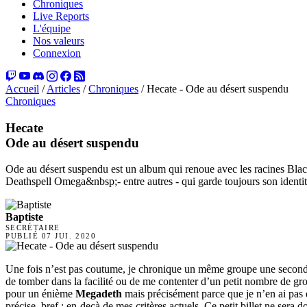
Chroniques
Live Reports
L'équipe
Nos valeurs
Connexion
Accueil
/
Articles
/
Chroniques
/
Hecate - Ode au désert suspendu
Chroniques
Hecate
Ode au désert suspendu
Ode au désert suspendu est un album qui renoue avec les racines Black 
Deathspell Omega&nbsp;- entre autres - qui garde toujours son identit
Baptiste
SECRÉTAIRE
PUBLIÉ
07 JUI. 2020
Une fois n’est pas coutume, je chronique un même groupe une seconde f
de tomber dans la facilité ou de me contenter d’un petit nombre de gro
pour un énième
Megadeth
mais précisément parce que je n’en ai pas e
précise, bref : en-deçà de mes critères actuels. Ce petit billet ne se