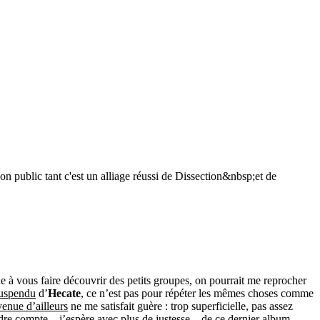
n public tant c'est un alliage réussi de Dissection&nbsp;et de
 à vous faire découvrir des petits groupes, on pourrait me reprocher
suspendu
d’
Hecate
, ce n’est pas pour répéter les mêmes choses comme
enue d’ailleurs
ne me satisfait guère : trop superficielle, pas assez
ndre compte – j’espère avec plus de justesse – de ce dernier album