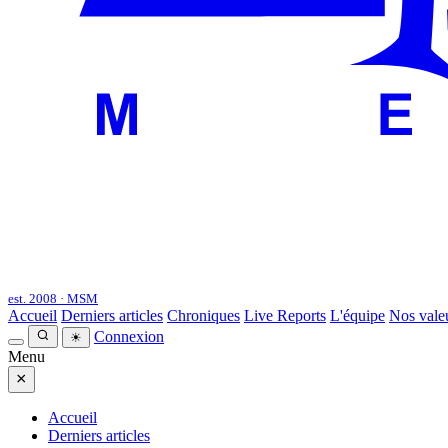
est. 2008 · MSM
Accueil
Derniers articles
Chroniques
Live Reports
L'équipe
Nos vale
Connexion
☀
Menu
×
Accueil
Derniers articles