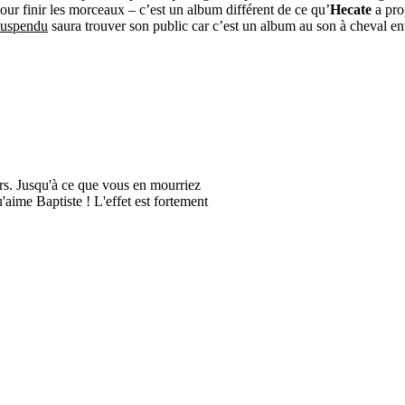
ur finir les morceaux – c’est un album différent de ce qu’
Hecate
a pro
suspendu
saura trouver son public car c’est un album au son à cheval en
ours. Jusqu'à ce que vous en mourriez
u'aime Baptiste ! L'effet est fortement