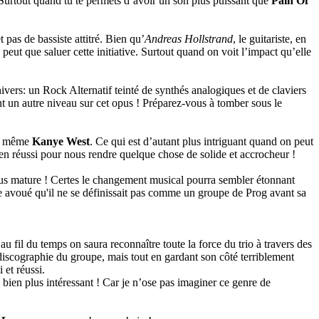
 Surtout quand tu te permets d’avoir un son plus puissant que
Pain Of
 pas de bassiste attitré. Bien qu’
Andreas Hollstrand
, le guitariste, en
 peut que saluer cette initiative. Surtout quand on voit l’impact qu’elle
ivers: un Rock Alternatif teinté de synthés analogiques et de claviers
t un autre niveau sur cet opus ! Préparez-vous à tomber sous le
 même
Kanye West
. Ce qui est d’autant plus intriguant quand on peut
ien réussi pour nous rendre quelque chose de solide et accrocheur !
plus mature ! Certes le changement musical pourra sembler étonnant
me avoué qu'il ne se définissait pas comme un groupe de Prog avant sa
 fil du temps on saura reconnaître toute la force du trio à travers des
 discographie du groupe, mais tout en gardant son côté terriblement
 et réussi.
um bien plus intéressant ! Car je n’ose pas imaginer ce genre de