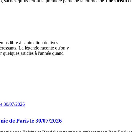
o, sachez qu’ils feront la première partie de la tournée de
The Ocean
e
ps libre à l'animation de lives
éressants. La légende raconte qu'on y
er quelques articles à l'année quand
nic de Paris le 30/07/2026