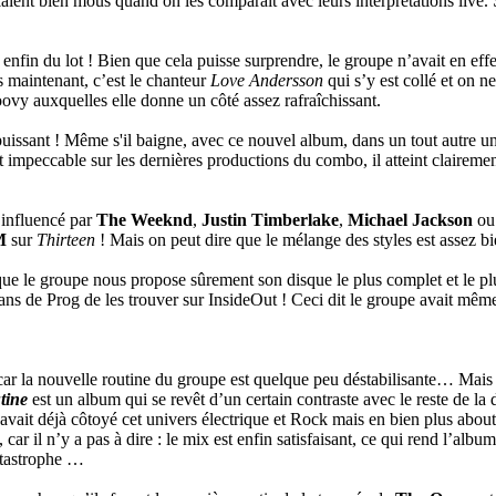
laient bien mous quand on les comparait avec leurs interprétations live.
enfin du lot ! Bien que cela puisse surprendre, le groupe n’avait en effet
is maintenant, c’est le chanteur
Love Andersson
qui s’y est collé et on ne
ovy auxquelles elle donne un côté assez rafraîchissant.
puissant ! Même s'il baigne, avec ce nouvel album, dans un tout autre un
 impeccable sur les dernières productions du combo, il atteint clairemen
e influencé par
The Weeknd
,
Justin Timberlake
,
Michael Jackson
ou
M
sur
Thirteen
! Mais on peut dire que le mélange des styles est assez b
 que le groupe nous propose sûrement son disque le plus complet et le 
 fans de Prog de les trouver sur InsideOut ! Ceci dit le groupe avait mê
ar la nouvelle routine du groupe est quelque peu déstabilisante… Mais au
tine
est un album qui se revêt d’un certain contraste avec le reste de la
avait déjà côtoyé cet univers électrique et Rock mais en bien plus abouti
 car il n’y a pas à dire : le mix est enfin satisfaisant, ce qui rend l’alb
catastrophe …