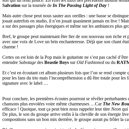
son qui lui rend justice. En effet les mixs des précédents albums semb
Salvation
sur la tournée de
In The Passing Light of Day
!
Mais autre chose peut nous sauter aux oreilles : une basse se distingue 
jouait autrefois en studio, il n’en jouait quasiment jamais en live ! Ma
a sur des passages plus énergiques et même sur les ambiances plus gro
Bref, le groupe peut maintenant être fier de son nouveau son riche et 
avec une voix de Love un brin enchanteresse. Déjà que son chant était
charme !
Certes on est loin de la Pop mais le guitariste ne s’est pas caché d’êtr
entendre
Sabotage
des
Beastie Boys
sur
Old Fashioned
ou du
RAT
Et c’est en écoutant cet album plusieurs fois que l’on se rend compte
pour les fans du trio mais l’incompréhension a dû être totale pour les
signature avec le label …
Pour conclure, les premières écoutes pourront se révéler perturbantes c
chansons plus envolées voire même charmeuses …Car
The New Rou
efficace ! Quoique, tout ça peut bien nous rappeler leur titre
Neon
qui 
De plus, le son du groupe arrive enfin à la cheville de son énergie live,
compositions sans un bon mix derrière, le groupe aurait pu frôler la 