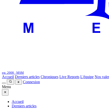
est. 2008 · MSM
Accueil
Derniers articles
Chroniques
Live Reports
L'équipe
Nos vale
Connexion
☀
Menu
×
Accueil
Derniers articles