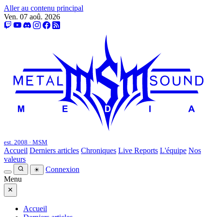
Aller au contenu principal
Ven. 07 aoû. 2026
est. 2008 · MSM
Accueil
Derniers articles
Chroniques
Live Reports
L'équipe
Nos
valeurs
Connexion
☀
Menu
×
Accueil