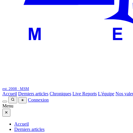
est. 2008 · MSM
Accueil
Derniers articles
Chroniques
Live Reports
L'équipe
Nos vale
Connexion
☀
Menu
×
Accueil
Derniers articles