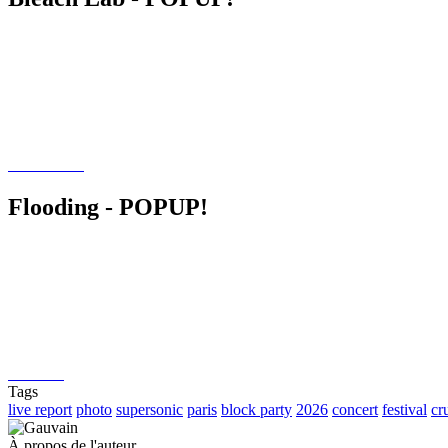
Flooding - POPUP!
Tags
live report
photo
supersonic
paris
block party
2026
concert
festival
cr
À propos de l'auteur