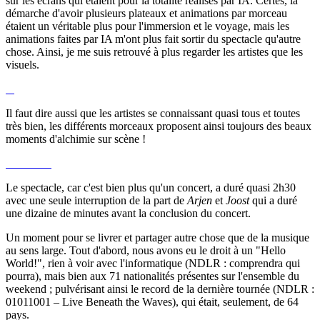
sur les écrans qui étaient pour la totalité réalisés par IA. Certes, la
démarche d'avoir plusieurs plateaux et animations par morceau
étaient un véritable plus pour l'immersion et le voyage, mais les
animations faites par IA m'ont plus fait sortir du spectacle qu'autre
chose. Ainsi, je me suis retrouvé à plus regarder les artistes que les
visuels.
Il faut dire aussi que les artistes se connaissant quasi tous et toutes
très bien, les différents morceaux proposent ainsi toujours des beaux
moments d'alchimie sur scène !
Le spectacle, car c'est bien plus qu'un concert, a duré quasi 2h30
avec une seule interruption de la part de
Arjen
et
Joost
qui a duré
une dizaine de minutes avant la conclusion du concert.
Un moment pour se livrer et partager autre chose que de la musique
au sens large. Tout d'abord, nous avons eu le droit à un "Hello
World!", rien à voir avec l'informatique (NDLR : comprendra qui
pourra), mais bien aux 71 nationalités présentes sur l'ensemble du
weekend ; pulvérisant ainsi le record de la dernière tournée (NDLR :
01011001 – Live Beneath the Waves), qui était, seulement, de 64
pays.