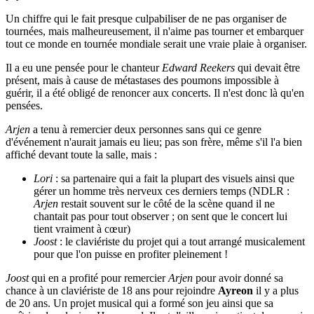
Un chiffre qui le fait presque culpabiliser de ne pas organiser de
tournées, mais malheureusement, il n'aime pas tourner et embarquer
tout ce monde en tournée mondiale serait une vraie plaie à organiser.
Il a eu une pensée pour le chanteur
Edward Reekers
qui devait être
présent, mais à cause de métastases des poumons impossible à
guérir, il a été obligé de renoncer aux concerts. Il n'est donc là qu'en
pensées.
Arjen
a tenu à remercier deux personnes sans qui ce genre
d'événement n'aurait jamais eu lieu; pas son frère, même s'il l'a bien
affiché devant toute la salle, mais :
Lori
: sa partenaire qui a fait la plupart des visuels ainsi que
gérer un homme très nerveux ces derniers temps (NDLR :
Arjen
restait souvent sur le côté de la scène quand il ne
chantait pas pour tout observer ; on sent que le concert lui
tient vraiment à cœur)
Joost
: le claviériste du projet qui a tout arrangé musicalement
pour que l'on puisse en profiter pleinement !
Joost
qui en a profité pour remercier
Arjen
pour avoir donné sa
chance à un claviériste de 18 ans pour rejoindre
Ayreon
il y a plus
de 20 ans. Un projet musical qui a formé son jeu ainsi que sa