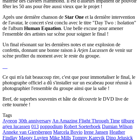
maîtrise des claviers Hammond. Il est d'ailleurs impatient de pouvoir
fêter les 50 ans pour être aussi vieux que le projet !
Après une dernière chanson de
Star One
et la dernière intervention
de l'avatar, le concert s'est conclu avec le titre "Day Two : Isolation"
de l'album
Human Equation
. Une belle excuse pour amener
l'ensemble des artistes sur scène pour soigner le final !
Un final résonant sur les dernières notes et une explosion de
confettis, donnant une bonne raison à
Arjen Lucassen
de venir sur
scène profiter du moment avec le reste du groupe.
Ce qui m'a fait beaucoup rire, c'est que pour immortaliser le final, le
photographe officiel a dû s'installer sur un escabeau pour réussir à
photographier l'ensemble du groupe ainsi que la salle !
Bref, de superbes souvenirs et hâte de découvrir le DVD live de
cette tournée !
Tags
Ayreon
30th anniversary
An Amazing Flight Through Time
tilburg
arjen lucassen
013
poppodium
Robert Soeterboek
Damian Wilson
Anneke van Giersbergen
Marcela Bovio
Irene Jansen
Heather
Findlay
Maggy Luyten
Mike Mills
Tommy Karevik
Dino Jelusick