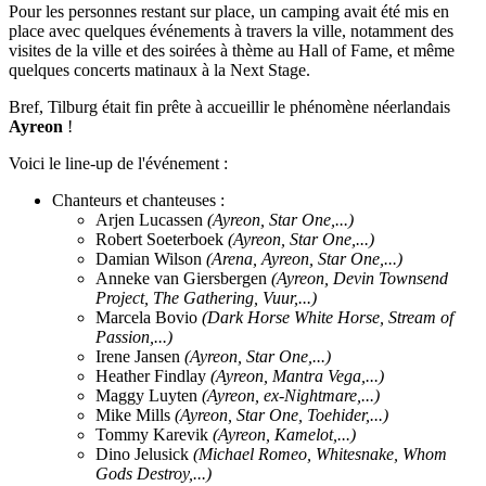
Pour les personnes restant sur place, un camping avait été mis en
place avec quelques événements à travers la ville, notamment des
visites de la ville et des soirées à thème au Hall of Fame, et même
quelques concerts matinaux à la Next Stage.
Bref, Tilburg était fin prête à accueillir le phénomène néerlandais
Ayreon
!
Voici le line-up de l'événement :
Chanteurs et chanteuses :
Arjen Lucassen
(Ayreon, Star One,...)
Robert Soeterboek
(Ayreon, Star One,...)
Damian Wilson
(Arena, Ayreon, Star One,...)
Anneke van Giersbergen
(Ayreon, Devin Townsend
Project, The Gathering, Vuur,...)
Marcela Bovio
(Dark Horse White Horse, Stream of
Passion,...)
Irene Jansen
(Ayreon, Star One,...)
Heather Findlay
(Ayreon, Mantra Vega,...)
Maggy Luyten
(Ayreon, ex-Nightmare,...)
Mike Mills
(Ayreon, Star One, Toehider,...)
Tommy Karevik
(Ayreon, Kamelot,...)
Dino Jelusick
(Michael Romeo, Whitesnake, Whom
Gods Destroy,...)