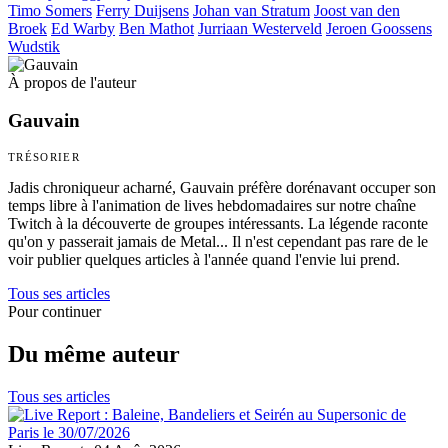
Timo Somers
Ferry Duijsens
Johan van Stratum
Joost van den
Broek
Ed Warby
Ben Mathot
Jurriaan Westerveld
Jeroen Goossens
Wudstik
À propos de l'auteur
Gauvain
TRÉSORIER
Jadis chroniqueur acharné, Gauvain préfère dorénavant occuper son
temps libre à l'animation de lives hebdomadaires sur notre chaîne
Twitch à la découverte de groupes intéressants. La légende raconte
qu'on y passerait jamais de Metal... Il n'est cependant pas rare de le
voir publier quelques articles à l'année quand l'envie lui prend.
Tous ses articles
Pour continuer
Du même auteur
Tous ses articles