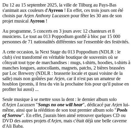
Du 12 au 15 septembre 2025, la ville de Tilburg au Pays-Bas
s'animait aux couleurs d'
Ayreon
! En effet, ces trois jours ont été
choisis par
Arjen Anthony Lucassen
pour fêter les 30 ans de son
projet musical
Ayreon
!
Au programme, 5 concerts en 3 jours avec 12 chanteurs et 8
musiciens. Le tout au 013 Poppodium gonflé à bloc par 15 000
personnes de 71 nationalités différentes sur l'ensemble des festivités.
A cette occasion, la Next Stage du 013 Poppodium (NDLR : le
club) s'est transformé en véritable boutique de souvenirs où se
côtoyait tout type de marchandises : mugs, t-shirts, hoodies, t-shirts à
manches longues, autocollants, magnets, patchs, 2 bières brassées
par Loc Brewery (NDLR : brasserie locale et quasi voisine de la
salle) mais non goûtées par
Arjen
, car il n'est pas un amateur de
houblon (promis, il fera du vin la prochaine fois pour qu'il puisse en
profiter lui aussi) ...
Seule musique à se mettre sous la dent : le dernier album solo
d'
Arjen Lucassen
"
Songs no one will hear
", dédicacé par
Arjen
lui-
même, ainsi que la réédition de son tout premier album solo "
Pools
of Sorrow
". En effet, j'aurais bien aimé retrouver quelques CD ou
DVD des autres projets d'
Arjen
, mais c'était déjà une belle caverne
d'Ali Baba.