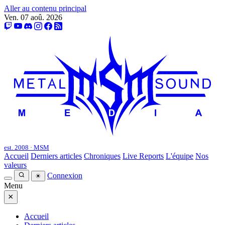
Aller au contenu principal
Ven. 07 aoû. 2026
est. 2008 · MSM
Accueil
Derniers articles
Chroniques
Live Reports
L'équipe
Nos
valeurs
Connexion
☀
Menu
×
Accueil