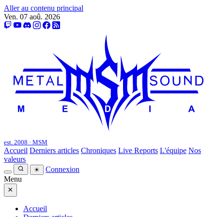
Aller au contenu principal
Ven. 07 aoû. 2026
est. 2008 · MSM
Accueil
Derniers articles
Chroniques
Live Reports
L'équipe
Nos
valeurs
Connexion
☀
Menu
×
Accueil