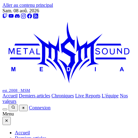
Aller au contenu principal
Sam. 08 aoû. 2026
est. 2008 · MSM
Accueil
Derniers articles
Chroniques
Live Reports
L'équipe
Nos
valeurs
Connexion
☀
Menu
×
Accueil