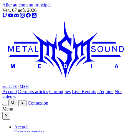
Aller au contenu principal
Ven. 07 aoû. 2026
est. 2008 · MSM
Accueil
Derniers articles
Chroniques
Live Reports
L'équipe
Nos
valeurs
Connexion
☀
Menu
×
Accueil