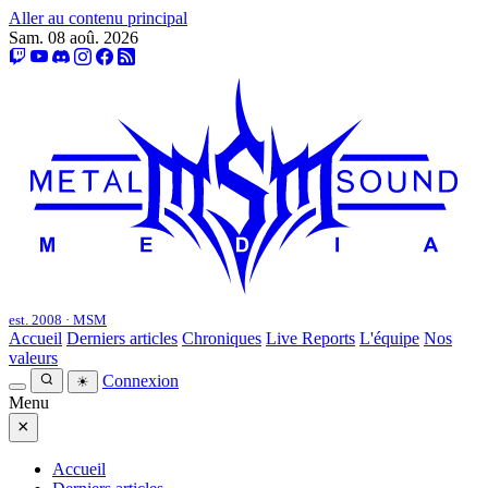
Aller au contenu principal
Sam. 08 aoû. 2026
est. 2008 · MSM
Accueil
Derniers articles
Chroniques
Live Reports
L'équipe
Nos
valeurs
Connexion
☀
Menu
×
Accueil