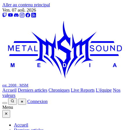
Aller au contenu principal
Ven. 07 aoû. 2026
est. 2008 · MSM
Accueil
Derniers articles
Chroniques
Live Reports
L'équipe
Nos
valeurs
Connexion
☀
Menu
×
Accueil