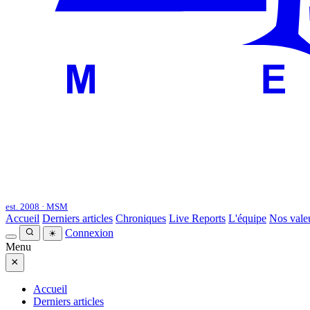
est. 2008 · MSM
Accueil
Derniers articles
Chroniques
Live Reports
L'équipe
Nos vale
Connexion
☀
Menu
×
Accueil
Derniers articles