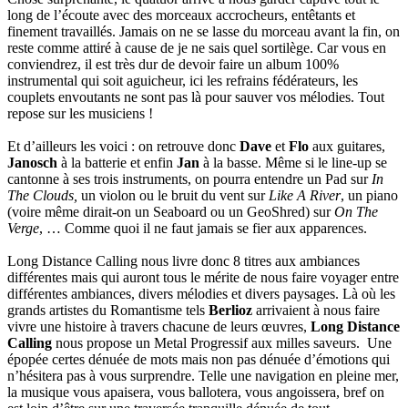
long de l’écoute avec des morceaux accrocheurs, entêtants et
finement travaillés. Jamais on ne se lasse du morceau avant la fin, on
reste comme attiré à cause de je ne sais quel sortilège. Car vous en
conviendrez, il est très dur de devoir faire un album 100%
instrumental qui soit aguicheur, ici les refrains fédérateurs, les
couplets envoutants ne sont pas là pour sauver vos mélodies. Tout
repose sur les musiciens !
Et d’ailleurs les voici : on retrouve donc
Dave
et
Flo
aux guitares,
Janosch
à la batterie et enfin
Jan
à la basse. Même si le line-up se
cantonne à ses trois instruments, on pourra entendre un Pad sur
In
The Clouds,
un violon ou le bruit du vent sur
Like A River
, un piano
(voire même dirait-on un Seaboard ou un GeoShred) sur
On The
Verge
, … Comme quoi il ne faut jamais se fier aux apparences.
Long Distance Calling nous livre donc 8 titres aux ambiances
différentes mais qui auront tous le mérite de nous faire voyager entre
différentes ambiances, divers mélodies et divers paysages. Là où les
grands artistes du Romantisme tels
Berlioz
arrivaient à nous faire
vivre une histoire à travers chacune de leurs œuvres,
Long Distance
Calling
nous propose un Metal Progressif aux milles saveurs. Une
épopée certes dénuée de mots mais non pas dénuée d’émotions qui
n’hésitera pas à vous surprendre. Telle une navigation en pleine mer,
la musique vous apaisera, vous ballotera, vous angoissera, bref on