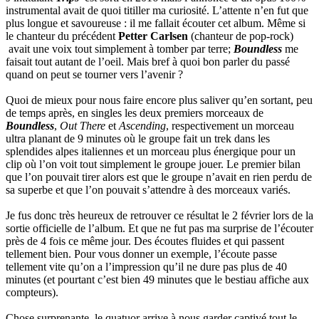
instrumental avait de quoi titiller ma curiosité. L’attente n’en fut que
plus longue et savoureuse : il me fallait écouter cet album. Même si
le chanteur du précédent
Petter Carlsen
(chanteur de pop-rock)
avait une voix tout simplement à tomber par terre;
Boundless
me
faisait tout autant de l’oeil. Mais bref à quoi bon parler du passé
quand on peut se tourner vers l’avenir ?
Quoi de mieux pour nous faire encore plus saliver qu’en sortant, peu
de temps après, en singles les deux premiers morceaux de
Boundless
,
Out There
et
Ascending
, respectivement un morceau
ultra planant de 9 minutes où le groupe fait un trek dans les
splendides alpes italiennes et un morceau plus énergique pour un
clip où l’on voit tout simplement le groupe jouer. Le premier bilan
que l’on pouvait tirer alors est que le groupe n’avait en rien perdu de
sa superbe et que l’on pouvait s’attendre à des morceaux variés.
Je fus donc très heureux de retrouver ce résultat le 2 février lors de la
sortie officielle de l’album. Et que ne fut pas ma surprise de l’écouter
près de 4 fois ce même jour. Des écoutes fluides et qui passent
tellement bien. Pour vous donner un exemple, l’écoute passe
tellement vite qu’on a l’impression qu’il ne dure pas plus de 40
minutes (et pourtant c’est bien 49 minutes que le bestiau affiche aux
compteurs).
Chose surprenante, le quatuor arrive à nous garder captivé tout le