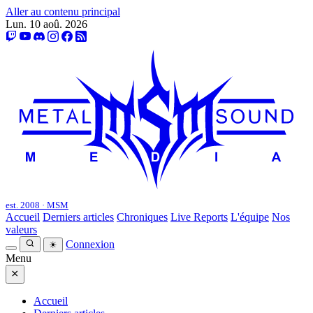
Aller au contenu principal
Lun. 10 aoû. 2026
est. 2008 · MSM
Accueil
Derniers articles
Chroniques
Live Reports
L'équipe
Nos
valeurs
Connexion
☀
Menu
×
Accueil