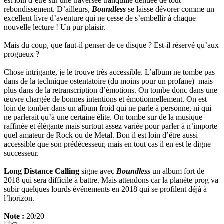
est loin d’être sur une traversée tranquille dénuée de tout
rebondissement. D’ailleurs,
Boundless
se laisse dévorer comme un
excellent livre d’aventure qui ne cesse de s’embellir à chaque
nouvelle lecture ! Un pur plaisir.
Mais du coup, que faut-il penser de ce disque ? Est-il réservé qu’aux
progueux ?
Chose intrigante, je le trouve très accessible. L’album ne tombe pas
dans de la technique ostentatoire (du moins pour un profane) mais
plus dans de la retranscription d’émotions. On tombe donc dans une
œuvre chargée de bonnes intentions et émotionnellement. On est
loin de tomber dans un album froid qui ne parle à personne, ni qui
ne parlerait qu’à une certaine élite. On tombe sur de la musique
raffinée et élégante mais surtout assez variée pour parler à n’importe
quel amateur de Rock ou de Metal. Bon il est loin d’être aussi
accessible que son prédécesseur, mais en tout cas il en est le digne
successeur.
Long Distance Calling
signe avec
Boundless
un album fort de
2018 qui sera difficile à battre. Mais attendons car la planète prog va
subir quelques lourds événements en 2018 qui se profilent déjà à
l’horizon.
Note :
20/20