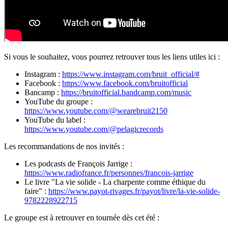
Si vous le souhaitez, vous pourrez retrouver tous les liens utiles ici :
Instagram :
https://www.instagram.com/bruit_official/#
Facebook :
https://www.facebook.com/bruitofficial
Bancamp :
https://bruitofficial.bandcamp.com/music
YouTube du groupe :
https://www.youtube.com/@wearebruit2150
YouTube du label :
https://www.youtube.com/@pelagicrecords
Les recommandations de nos invités :
Les podcasts de François Jarrige :
https://www.radiofrance.fr/personnes/francois-jarrige
Le livre "La vie solide - La charpente comme éthique du
faire" :
https://www.payot-rivages.fr/payot/livre/la-vie-solide-
9782228922715
Le groupe est à retrouver en tournée dès cet été :