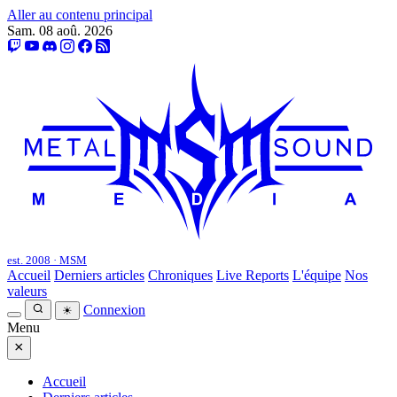
Aller au contenu principal
Sam. 08 aoû. 2026
est. 2008 · MSM
Accueil
Derniers articles
Chroniques
Live Reports
L'équipe
Nos
valeurs
Connexion
☀
Menu
×
Accueil