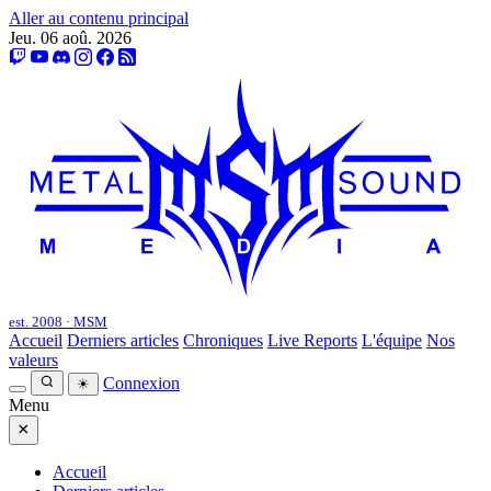
Aller au contenu principal
Jeu. 06 aoû. 2026
est. 2008 · MSM
Accueil
Derniers articles
Chroniques
Live Reports
L'équipe
Nos
valeurs
Connexion
☀
Menu
×
Accueil