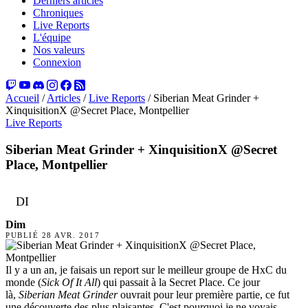
Derniers articles
Chroniques
Live Reports
L'équipe
Nos valeurs
Connexion
Accueil
/
Articles
/
Live Reports
/
Siberian Meat Grinder +
XinquisitionX @Secret Place, Montpellier
Live Reports
Siberian Meat Grinder + XinquisitionX @Secret
Place, Montpellier
DI
Dim
PUBLIÉ
28 AVR. 2017
Il y a un an, je faisais un report sur le meilleur groupe de HxC du
monde (
Sick Of It All
) qui passait à la Secret Place. Ce jour
là,
Siberian Meat Grinder
ouvrait pour leur première partie, ce fut
une découverte des plus plaisantes. C'est pourquoi je ne voyais