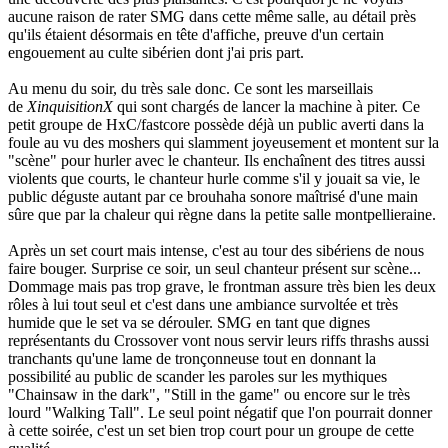
aucune raison de rater SMG dans cette même salle, au détail près
qu'ils étaient désormais en tête d'affiche, preuve d'un certain
engouement au culte sibérien dont j'ai pris part.
Au menu du soir, du très sale donc. Ce sont les marseillais
de
XinquisitionX
qui sont chargés de lancer la machine à piter. Ce
petit groupe de HxC/fastcore possède déjà un public averti dans la
foule au vu des moshers qui slamment joyeusement et montent sur la
"scène" pour hurler avec le chanteur. Ils enchaînent des titres aussi
violents que courts, le chanteur hurle comme s'il y jouait sa vie, le
public déguste autant par ce brouhaha sonore maîtrisé d'une main
sûre que par la chaleur qui règne dans la petite salle montpellieraine.
Après un set court mais intense, c'est au tour des sibériens de nous
faire bouger. Surprise ce soir, un seul chanteur présent sur scène...
Dommage mais pas trop grave, le frontman assure très bien les deux
rôles à lui tout seul et c'est dans une ambiance survoltée et très
humide que le set va se dérouler. SMG en tant que dignes
représentants du Crossover vont nous servir leurs riffs thrashs aussi
tranchants qu'une lame de tronçonneuse tout en donnant la
possibilité au public de scander les paroles sur les mythiques
"Chainsaw in the dark", "Still in the game" ou encore sur le très
lourd "Walking Tall". Le seul point négatif que l'on pourrait donner
à cette soirée, c'est un set bien trop court pour un groupe de cette