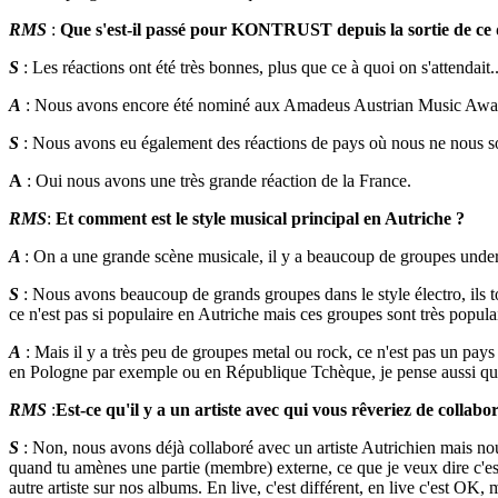
RMS
:
Que s'est-il passé pour KONTRUST depuis la sortie de ce 
S
: Les réactions ont été très bonnes, plus que ce à quoi on s'attendait..
A
: Nous avons encore été nominé aux Amadeus Austrian Music Award 
S
: Nous avons eu également des réactions de pays où nous ne nous s
A
: Oui nous avons une très grande réaction de la France.
RMS
:
Et comment est le style musical principal en Autriche ?
A
: On a une grande scène musicale, il y a beaucoup de groupes underg
S
: Nous avons beaucoup de grands groupes dans le style électro, ils t
ce n'est pas si populaire en Autriche mais ces groupes sont très populai
A
: Mais il y a très peu de groupes metal ou rock, ce n'est pas un pays 
en Pologne par exemple ou en République Tchèque, je pense aussi qu'
RMS
:
Est-ce qu'il y a un artiste avec qui vous rêveriez de collabo
S
: Non, nous avons déjà collaboré avec un artiste Autrichien mais nou
quand tu amènes une partie (membre) externe, ce que je veux dire c'e
autre artiste sur nos albums. En live, c'est différent, en live c'est OK,