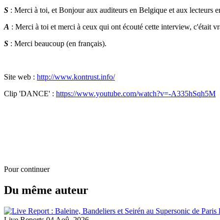
S
: Merci à toi, et Bonjour aux auditeurs en Belgique et aux lecteurs 
A
: Merci à toi et merci à ceux qui ont écouté cette interview, c'était v
S
: Merci beaucoup (en français).
Site web :
http://www.kontrust.info/
Clip 'DANCE' :
https://www.youtube.com/watch?v=-A335hSqh5M
Pour continuer
Du même auteur
Live Reports
04 Aoû. 2026