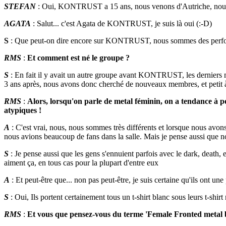
STEFAN
: Oui, KONTRUST a 15 ans, nous venons d'Autriche, nous so
AGATA
: Salut... c'est Agata de KONTRUST, je suis là oui (:-D)
S
: Que peut-on dire encore sur KONTRUST, nous sommes des performer
RMS
:
Et comment est né le groupe ?
S
: En fait il y avait un autre groupe avant KONTRUST, les derniers
3 ans après, nous avons donc cherché de nouveaux membres, et pe
RMS
:
Alors, lorsqu'on parle de metal féminin, on a tendance à p
atypiques !
A
: C'est vrai, nous, nous sommes très différents et lorsque nous avons j
nous avions beaucoup de fans dans la salle. Mais je pense aussi que 
S
: Je pense aussi que les gens s'ennuient parfois avec le dark, death, 
aiment ça, en tous cas pour la plupart d'entre eux
A
: Et peut-être que... non pas peut-être, je suis certaine qu'ils ont une
S
: Oui, Ils portent certainement tous un t-shirt blanc sous leurs t-shirt 
RMS
:
Et vous que pensez-vous du terme 'Female Fronted metal 