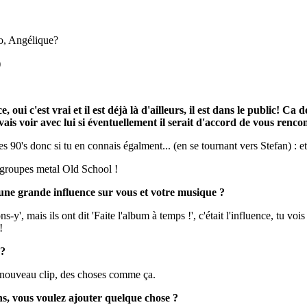
o, Angélique?
)
oui c'est vrai et il est déjà là d'ailleurs, il est dans le public! Ca 
je vais voir avec lui si éventuellement il serait d'accord de vous renc
des 90's donc si tu en connais égalment... (en se tournant vers Stefan) : 
s groupes metal Old School !
une grande influence sur vous et votre musique ?
ns-y', mais ils ont dit 'Faite l'album à temps !', c'était l'influence, tu 
!
 ?
 nouveau clip, des choses comme ça.
ns, vous voulez ajouter quelque chose ?