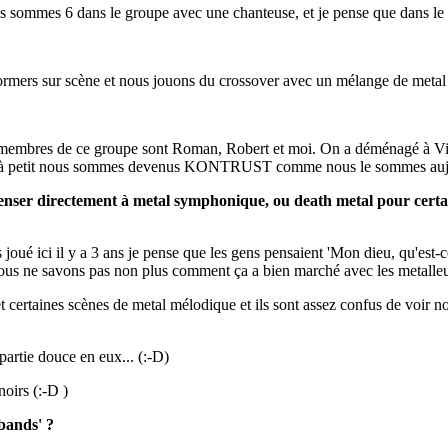
mmes 6 dans le groupe avec une chanteuse, et je pense que dans le con
s sur scène et nous jouons du crossover avec un mélange de metal et
 membres de ce groupe sont Roman, Robert et moi. On a déménagé à Vien
tit à petit nous sommes devenus KONTRUST comme nous le sommes aujo
enser directement à metal symphonique, ou death metal pour certain
oué ici il y a 3 ans je pense que les gens pensaient 'Mon dieu, qu'est-ce q
nous ne savons pas non plus comment ça a bien marché avec les metalleu
et certaines scènes de metal mélodique et ils sont assez confus de voir no
 partie douce en eux... (:-D)
noirs (:-D )
bands' ?