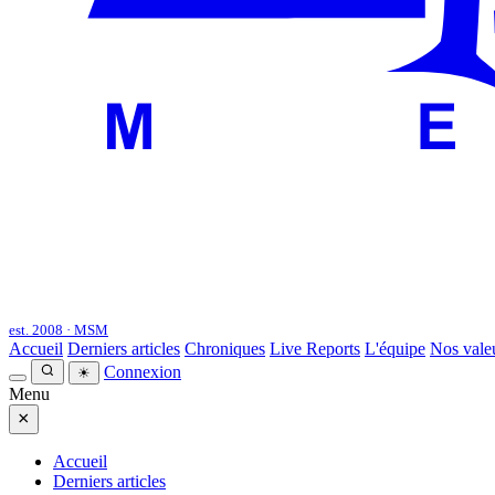
est. 2008 · MSM
Accueil
Derniers articles
Chroniques
Live Reports
L'équipe
Nos vale
Connexion
☀
Menu
×
Accueil
Derniers articles