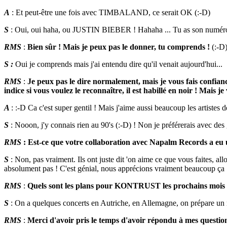
A
: Et peut-être une fois avec TIMBALAND, ce serait OK (:-D)
S
: Oui, oui haha, ou JUSTIN BIEBER ! Hahaha ... Tu as son numér
RMS
:
Bien sûr ! Mais je peux pas le donner, tu comprends !
(:-D
S :
Oui je comprends mais j'ai entendu dire qu'il venait aujourd'hui...
RMS
:
Je peux pas le dire normalement, mais je vous fais confiance, 
indice si vous voulez le reconnaître, il est habillé en noir ! Mais 
A
: :-D Ca c'est super gentil ! Mais j'aime aussi beaucoup les artistes 
S
: Nooon, j'y connais rien au 90's (:-D) ! Non je préférerais avec de
RMS
: Est-ce que votre collaboration avec Napalm Records a eu 
S
: Non, pas vraiment. Ils ont juste dit 'on aime ce que vous faites, allo
absolument pas ! C'est génial, nous apprécions vraiment beaucoup ça 
RMS
:
Quels sont les plans pour KONTRUST les prochains mois
S
: On a quelques concerts en Autriche, en Allemagne, on prépare un
RMS
:
Merci d'avoir pris le temps d'avoir répondu à mes questio