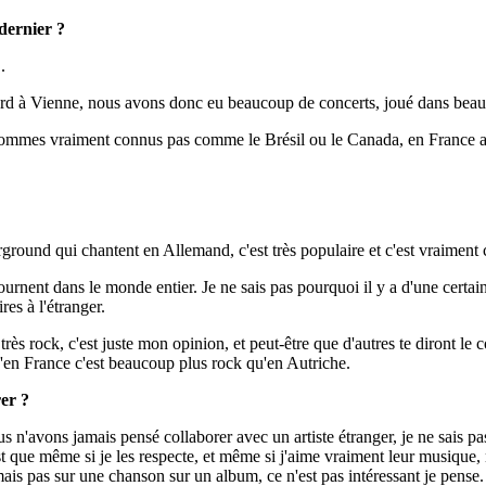
dernier ?
.
à Vienne, nous avons donc eu beaucoup de concerts, joué dans beauco
ommes vraiment connus pas comme le Brésil ou le Canada, en France a
round qui chantent en Allemand, c'est très populaire et c'est vraiment 
ournent dans le monde entier. Je ne sais pas pourquoi il y a d'une certai
res à l'étranger.
très rock, c'est juste mon opinion, et peut-être que d'autres te diront l
en France c'est beaucoup plus rock qu'en Autriche.
rer ?
s n'avons jamais pensé collaborer avec un artiste étranger, je ne sais 
st que même si je les respecte, et même si j'aime vraiment leur musiqu
 mais pas sur une chanson sur un album, ce n'est pas intéressant je pense.