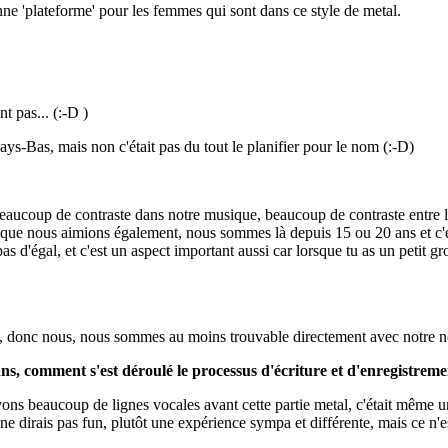
nne 'plateforme' pour les femmes qui sont dans ce style de metal.
t pas... (:-D )
Pays-Bas, mais non c'était pas du tout le planifier pour le nom (:-D)
 a beaucoup de contraste dans notre musique, beaucoup de contraste entr
que nous aimions également, nous sommes là depuis 15 ou 20 ans et c'es
s d'égal, et c'est un aspect important aussi car lorsque tu as un peti
ogle, donc nous, nous sommes au moins trouvable directement avec notre 
, comment s'est déroulé le processus d'écriture et d'enregistrem
ons beaucoup de lignes vocales avant cette partie metal, c'était même u
 ne dirais pas fun, plutôt une expérience sympa et différente, mais ce n'e