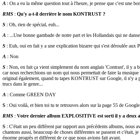
A
: On a eu la même question tout à l'heure, je pense que c'est une bo
RMS
:
Qu'y a-t-il derrière le nom KONTRUST ?
S
: Oh, rien de spécial, euh...
A
: ...Une bonne gambade de notre part et les Hollandais qui ne dansen
S
: Euh, oui en fait y a une explication bizarre qui s'est déroulée aux 
A
: Non
S
: Non, en fait ça vient simplement du nom anglais 'Contrast', il y
car nous recherchions un nom qui nous permettait de faire la musique 
original également, quand tu tapes KONTRUST sur Google, il n'y a pa
trucs dans le genre...
A
: Comme GREEN DAY
S
: Oui voilà, et bien toi tu te retrouves alors sur la page 55 de Go
RMS
:
Votre dernier album EXPLOSITIVE est sorti il y a deux ans
S
: C'était un peu différent par rapport aux précédents albums, nous av
chantons aussi, beaucoup de choses différentes se passent et c'était, je
énorme progrès et différent de ce que nous avions fait avant.