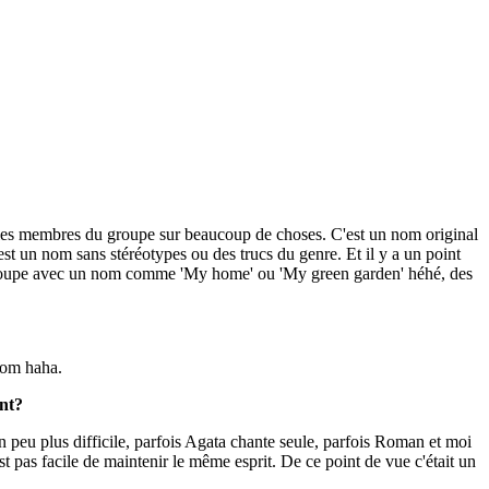
e les membres du groupe sur beaucoup de choses. C'est un nom original
t un nom sans stéréotypes ou des trucs du genre. Et il y a un point
t groupe avec un nom comme 'My home' ou 'My green garden' héhé, des
nom haha.
ent?
n peu plus difficile, parfois Agata chante seule, parfois Roman et moi
st pas facile de maintenir le même esprit. De ce point de vue c'était un