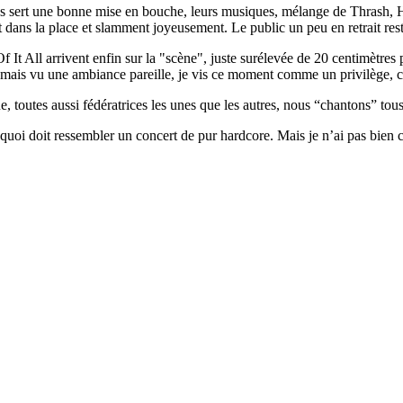
ous sert une bonne mise en bouche, leurs musiques, mélange de Thrash,
t dans la place et slamment joyeusement. Le public un peu en retrait reste
Of It All arrivent enfin sur la "scène", juste surélevée de 20 centimètres 
jamais vu une ambiance pareille, je vis ce moment comme un privilège
ue, toutes aussi fédératrices les unes que les autres, nous “chantons” t
uoi doit ressembler un concert de pur hardcore. Mais je n’ai pas bien com