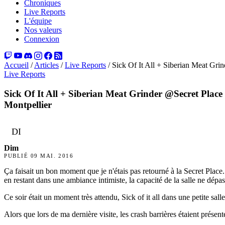
Chroniques
Live Reports
L'équipe
Nos valeurs
Connexion
Accueil
/
Articles
/
Live Reports
/
Sick Of It All + Siberian Meat Gri
Live Reports
Sick Of It All + Siberian Meat Grinder @Secret Place
Montpellier
DI
Dim
PUBLIÉ
09 MAI. 2016
Ça faisait un bon moment que je n'étais pas retourné à la Secret Place
en restant dans une ambiance intimiste, la capacité de la salle ne dépa
Ce soir était un moment très attendu, Sick of it all dans une petite sall
Alors que lors de ma dernière visite, les crash barrières étaient présente