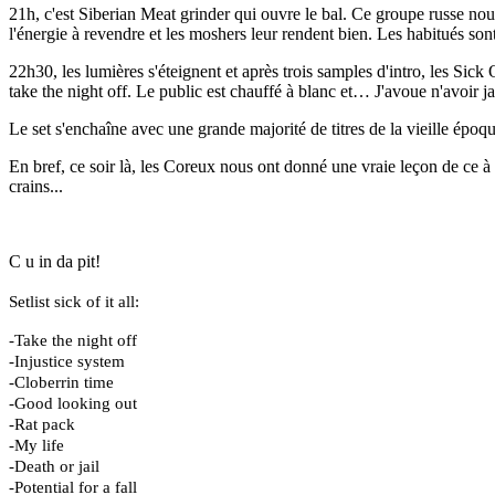
21h, c'est Siberian Meat grinder qui ouvre le bal. Ce groupe russe n
l'énergie à revendre et les moshers leur rendent bien. Les habitués son
22h30, les lumières s'éteignent et après trois samples d'intro, les Sick 
take the night off.
Le public est chauffé à blanc et… J'avoue n'avoir 
Le set s'enchaîne avec une grande majorité de titres de la vieille époq
En bref, ce soir là, les Coreux nous ont donné une vraie leçon de ce à q
crains...
C u in da pit!
Setlist sick of it all:
-Take the night off
-Injustice system
-Cloberrin time
-Good looking out
-Rat pack
-My life
-Death or jail
-Potential for a fall