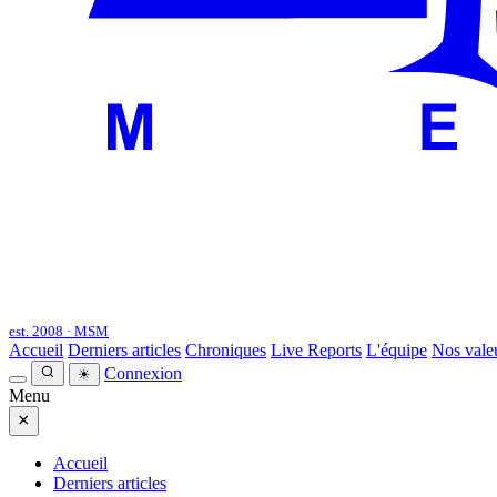
est. 2008 · MSM
Accueil
Derniers articles
Chroniques
Live Reports
L'équipe
Nos vale
Connexion
☀
Menu
×
Accueil
Derniers articles