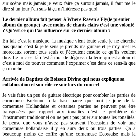
sur scène mais jamais je veux faire ça surtout jamais, il faut me le
dire si un jour j’en suis là ça m’intéresse pas quoi.
Le dernier album fait penser à Where Raven’s Fly(le premier
album du groupe)
avec moins de chants clairs c’est une volonté
? Qu’est-ce qui t’as influencé sur ce dernier album ?
En fait c’est la musique, la musique vient toute seule je ne cherche
pas quand c’est là je le sens je prends ma guitare et je m’y met les
morceaux sortent tous seuls et j’écoutent ensuite ce qu’ils veulent
dire. Le truc est là c’est à moi de dégrossir la terre qui est autour et
c’est à moi de trouver comment l’exprimer c’est dans ce sens-là que
ça marche
Arrivée de Baptiste de Boisson Divine qui nous explique sa
collaboration et son rôle ce soir lors du concert
Je vais faire un peu de guitare électrique pour combler les parties de
cornemuse Bretonne à la base parce que moi je joue de la
cornemuse Hollandaise et certaines parties ne peuvent pas être
transposées par rapport aux tonalités c’est le problème de
l’instrument traditionnel on ne peut pas jouer sur toutes les tonalités.
Je pense que vous n’avez pas souvent l’occasion de voir une
cornemuse hollandaise il y en aura deux ou trois parties. Ça a
beaucoup moins de coffre qu’une cornemuse Ecossaise mais la