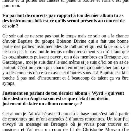
merde et tu portes des caisses tu paies ta bouffe et voilà c’est pas
pour moi.
En parlant de concerts par rapport à ton dernier album tu as
des instruments folk est ce qu’ils seront présents au concert de
ce soir ?
Ce soir oui ce ne sera pas tout le temps mais ce soir on a la chance
d’avoir Baptiste du groupe Boisson Divine qui a fait une bonne
partie des parties instrumentales de l’album et qui est là ce soir. Ce
ne sera pas le cas tout le temps malheureusement vu qu’il faut que
les organisateurs puissent payer , on a des membres en Bretagne , en
Gascoigne , moi je suis dans le sud même si je suis d’ici on en as de
partout. C’est un avion pur chacun enfin bref ça coûte cher tout ça il
y a des concerts où ce sera avec et d’autres sans. Là Baptiste est là il
touche à pas mal d’instrument et à beaucoup de talent ça va être
sympa.
Justement en parlant de ton dernier album « Wyrd » qui veut
dire destin en Anglo-saxon est ce que c’était ton destin
justement de faire un album comme ça ?
Cet album je l’ai réalisé avec 0 euros à la base tout s’est fait à partir
de rencontres qui m’ont amenées à d’autres rencontres. Un jour j’ai
envoyé un message en Bretagne où je vivais pour trouver un
musicien et j’ai reçu un coup de fil de Christophe Morvan (Le