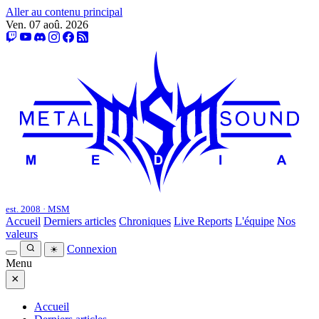
Aller au contenu principal
Ven. 07 aoû. 2026
est. 2008 · MSM
Accueil
Derniers articles
Chroniques
Live Reports
L'équipe
Nos
valeurs
Connexion
☀
Menu
×
Accueil