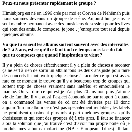
Peux-tu nous présenter rapidement le groupe ?
Himinbjorg est né en 1996 crée par moi et Corven de Nehëmah puis
nous sommes devenus un groupe de scène. Aujourd’hui je suis le
seul membre permanent avec des musiciens de session pour les lives
qui sont des amis. Je compose, je joue , j’enregistre tout seul depuis
quelques albums.
Vu que tu es seul les albums sortent souvent avec des intervalles
de 2 à 5 ans, est ce qu’il te faut tout ce temps ou est-ce du fait
que tu composes que quand l’inspiration te vient ?
Il y a plein de choses effectivement il y a plein de choses à raconter
ça ne sert à rien de sortir un album tous les deux ans juste pour faire
des concerts il faut avoir quelque chose à raconter ce qui est assez
rare en ce moment je trouve qu’il y a beaucoup trop de groupes qui
sortent trop de choses vraiment sans intérêts et embouteillent le
marché. On va dire ce qui est je n’ai plus 20 ans non plus j’ai une
vie de famille. Il y a aussi l’aspect économique par rapport à quand
on a commencé les ventes de cd ont été divisées par 10 donc
aujourd’hui un album ce n’est pas spécialement rentable , les labels
ne produisent quasiment plus mis à part quelques groupes
qu’ils
choisissent et qui sont des groupes déjà très gros. Il faut se financer
alors la solution que j’ai trouvé c’est d’avoir ma propre boite où je
produis mes albums moi-même (NB : European Tribes). Il faut