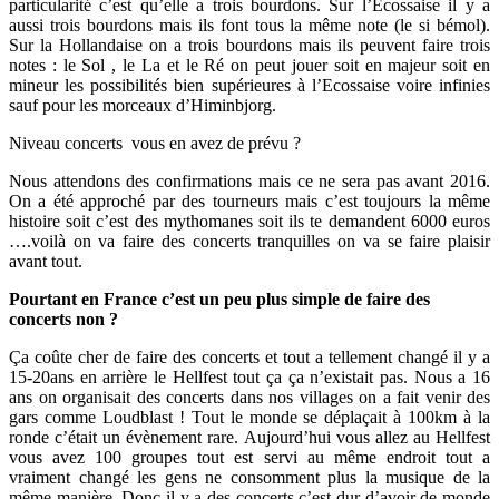
particularité c’est qu’elle a trois bourdons. Sur l’Ecossaise il y a
aussi trois bourdons mais ils font tous la même note (le si bémol).
Sur la Hollandaise on a trois bourdons mais ils peuvent faire trois
notes : le Sol , le La et le Ré on peut jouer soit en majeur soit en
mineur les possibilités bien supérieures à l’Ecossaise voire infinies
sauf pour les morceaux d’Himinbjorg.
Niveau concerts
vous en avez de prévu ?
Nous attendons des confirmations mais ce ne sera pas avant 2016.
On a été approché par des tourneurs mais c’est toujours la même
histoire soit c’est des mythomanes soit ils te demandent 6000 euros
….voilà on va faire des concerts tranquilles on va se faire plaisir
avant tout.
Pourtant en France c’est un peu plus simple de faire des
concerts non ?
Ça coûte cher de faire des concerts et tout a tellement changé il y a
15-20ans en arrière le Hellfest tout ça ça n’existait pas. Nous a 16
ans on organisait des concerts dans nos villages on a fait venir des
gars comme Loudblast ! Tout le monde se déplaçait à 100km à la
ronde c’était un évènement rare. Aujourd’hui vous allez au Hellfest
vous avez 100 groupes tout est servi au même endroit tout a
vraiment changé les gens ne consomment plus la musique de la
même manière. Donc il y a des concerts c’est dur d’avoir de monde