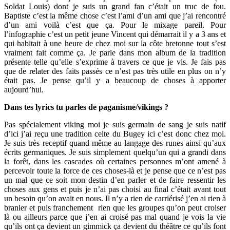
Soldat Louis) dont je suis un grand fan c’était un truc de fou.
Baptiste c’est la même chose c’est l’ami d’un ami que j’ai rencontré
d’un ami voilà c’est que ça. Pour le mixage pareil. Pour
l’infographie c’est un petit jeune Vincent qui démarrait il y a 3 ans et
qui habitait à une heure de chez moi sur la côte bretonne tout s’est
vraiment fait comme ça. Je parle dans mon album de la tradition
présente telle qu’elle s’exprime à travers ce que je vis. Je fais pas
que de relater des faits passés ce n’est pas très utile en plus on n’y
était pas. Je pense qu’il y a beaucoup de choses à apporter
aujourd’hui.
Dans tes lyrics tu parles de paganisme/vikings ?
Pas spécialement viking moi je suis germain de sang je suis natif
d’ici j’ai reçu une tradition celte du Bugey ici c’est donc chez moi.
Je suis très receptif quand même au langage des runes ainsi qu’aux
écrits germaniques. Je suis simplement quelqu’un qui a grandi dans
la forêt, dans les cascades où certaines personnes m’ont amené à
percevoir toute la force de ces choses-là et je pense que ce n’est pas
un mal que ce soit mon destin d’en parler et de faire ressentir les
choses aux gens et puis je n’ai pas choisi au final c’était avant tout
un besoin qu’on avait en nous. Il n’y a rien de carriérisé j’en ai rien à
branler et puis franchement
rien que les groupes qu’on peut croiser
là ou ailleurs parce que j’en ai croisé pas mal quand je vois la vie
qu’ils ont ça devient un gimmick ça devient du théâtre ce qu’ils font