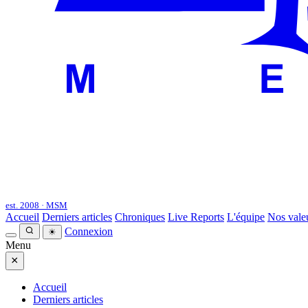
est. 2008 · MSM
Accueil
Derniers articles
Chroniques
Live Reports
L'équipe
Nos vale
Connexion
☀
Menu
×
Accueil
Derniers articles