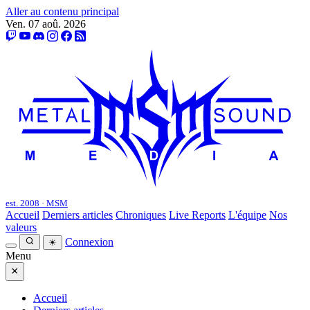
Aller au contenu principal
Ven. 07 aoû. 2026
est. 2008 · MSM
Accueil
Derniers articles
Chroniques
Live Reports
L'équipe
Nos
valeurs
Connexion
☀
Menu
×
Accueil