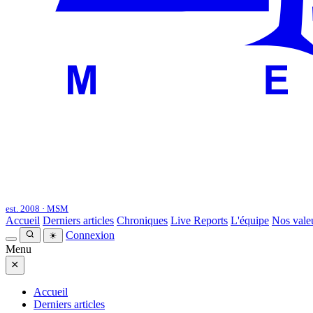
est. 2008 · MSM
Accueil
Derniers articles
Chroniques
Live Reports
L'équipe
Nos vale
Connexion
☀
Menu
×
Accueil
Derniers articles