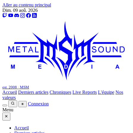
Aller au contenu principal
Dim. 09 aoû. 2026
est. 2008 · MSM
Accueil
Derniers articles
Chroniques
Live Reports
L'équipe
Nos
valeurs
Connexion
☀
Menu
×
Accueil