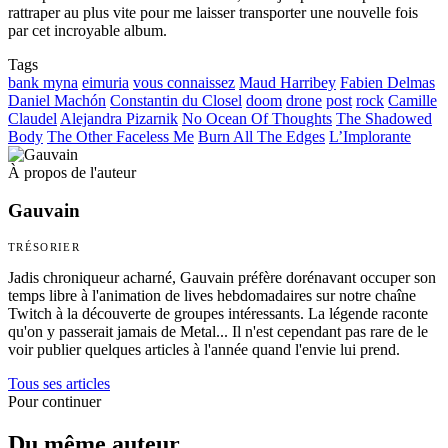
rattraper au plus vite pour me laisser transporter une nouvelle fois
par cet incroyable album.
Tags
bank myna
eimuria
vous connaissez
Maud Harribey
Fabien Delmas
Daniel Machón
Constantin du Closel
doom
drone
post
rock
Camille
Claudel
Alejandra Pizarnik
No Ocean Of Thoughts
The Shadowed
Body
The Other Faceless Me
Burn All The Edges
L’Implorante
À propos de l'auteur
Gauvain
TRÉSORIER
Jadis chroniqueur acharné, Gauvain préfère dorénavant occuper son
temps libre à l'animation de lives hebdomadaires sur notre chaîne
Twitch à la découverte de groupes intéressants. La légende raconte
qu'on y passerait jamais de Metal... Il n'est cependant pas rare de le
voir publier quelques articles à l'année quand l'envie lui prend.
Tous ses articles
Pour continuer
Du même auteur