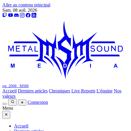
Aller au contenu principal
Sam. 08 aoû. 2026
est. 2008 · MSM
Accueil
Derniers articles
Chroniques
Live Reports
L'équipe
Nos
valeurs
Connexion
☀
Menu
×
Accueil