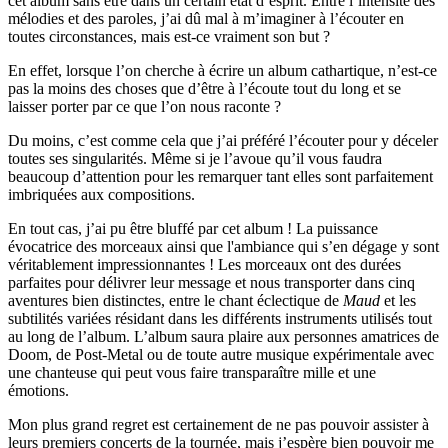
cet album sans être dans un certain état d’esprit. Entre l’intensité des
mélodies et des paroles, j’ai dû mal à m’imaginer à l’écouter en
toutes circonstances, mais est-ce vraiment son but ?
En effet, lorsque l’on cherche à écrire un album cathartique, n’est-ce
pas la moins des choses que d’être à l’écoute tout du long et se
laisser porter par ce que l’on nous raconte ?
Du moins, c’est comme cela que j’ai préféré l’écouter pour y déceler
toutes ses singularités. Même si je l’avoue qu’il vous faudra
beaucoup d’attention pour les remarquer tant elles sont parfaitement
imbriquées aux compositions.
En tout cas, j’ai pu être bluffé par cet album ! La puissance
évocatrice des morceaux ainsi que l'ambiance qui s’en dégage y sont
véritablement impressionnantes ! Les morceaux ont des durées
parfaites pour délivrer leur message et nous transporter dans cinq
aventures bien distinctes, entre le chant éclectique de
Maud
et les
subtilités variées résidant dans les différents instruments utilisés tout
au long de l’album. L’album saura plaire aux personnes amatrices de
Doom, de Post-Metal ou de toute autre musique expérimentale avec
une chanteuse qui peut vous faire transparaître mille et une
émotions.
Mon plus grand regret est certainement de ne pas pouvoir assister à
leurs premiers concerts de la tournée, mais j’espère bien pouvoir me