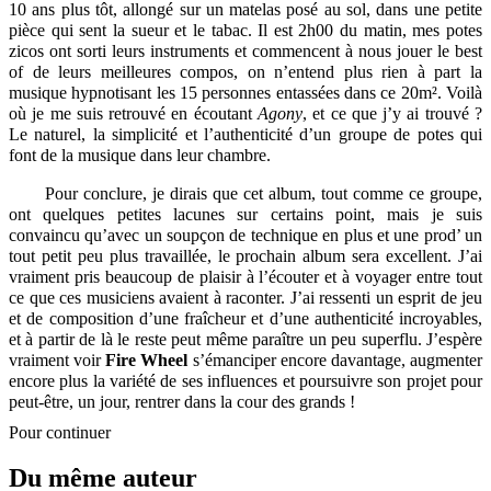
10 ans plus tôt, allongé sur un matelas posé au sol, dans une petite
pièce qui sent la sueur et le tabac. Il est 2h00 du matin, mes potes
zicos ont sorti leurs instruments et commencent à nous jouer le best
of de leurs meilleures compos, on n’entend plus rien à part la
musique hypnotisant les 15 personnes entassées dans ce 20m². Voilà
où je me suis retrouvé en écoutant
Agony
, et ce que j’y ai trouvé ?
Le naturel, la simplicité et l’authenticité d’un groupe de potes qui
font de la musique dans leur chambre.
Pour conclure, je dirais que cet album, tout comme ce groupe,
ont quelques petites lacunes sur certains point, mais je suis
convaincu qu’avec un soupçon de technique en plus et une prod’ un
tout petit peu plus travaillée, le prochain album sera excellent. J’ai
vraiment pris beaucoup de plaisir à l’écouter et à voyager entre tout
ce que ces musiciens avaient à raconter. J’ai ressenti un esprit de jeu
et de composition d’une fraîcheur et d’une authenticité incroyables,
et à partir de là le reste peut même paraître un peu superflu. J’espère
vraiment voir
Fire Wheel
s’émanciper encore davantage, augmenter
encore plus la variété de ses influences et poursuivre son projet pour
peut-être, un jour, rentrer dans la cour des grands !
Pour continuer
Du même auteur