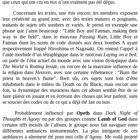
que ceux qui ont cru en eux n’ont vraiment pas été déçus.
Concernant les textes, une fois encore, les membres exposent
leur créativité au grand jour, avec des textes matures et poignants,
traitants de sujets très sombres et variés. Je prend en exemple une
phrase que j’aime beaucoup : “Little Boy and Fatman, making their
way to the field”, dans le morceau
Passing Rain
, Little Boy et
Fatman étant les noms de code donnés aux deux bombes A ayant
respectivement frappé Hiroshima et Nagasaki. On entend l’appel à
l’aide morbide d’un tétraplégique dans le morceau
Laying on a bed
,
on parle de l’état actuel du monde avec une vision dystopique dans
The World is Rotting Inside
, ou encore de la mauvaise influence de
la religion dans
Heaven
, avec une certaine véhémence : “Burn the
priest in heaven’s flame”. Bien sûr, ces sujets sont loin d’être
inhabituels dans le milieu du Death ou du Black, mais encore une
fois, la dynamique des musiciens dans cet album semble être de se
faire plaisir en jouant et en écrivant des choses qui leur parlent, sans
se soucier des codes ou de ce qui a déjà été fait ou non.
Probablement influencé par
Opeth
dans
Dark Night of
Thoughts
et
Agony
ou par des groupes comme
Lamb of God
dans
certains riffs incisifs de l’album, le groupe nous fait naviguer entre
différentes ambiances instrumentales. La plus intrigante de ces
ambiances a sûrement été pour moi celle d’
Agony
. Me voilà projeté