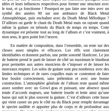
idées et leurs influences respectives pour former une structure avec
le tout, et ça fonctionne ! Pourquoi ne pas faire une intro avec un
synthé des années 90 sur une ambiance de Black Metal
Atmosphérique, puis enchaîner avec du Death Metal Mélodique ?
D’ailleurs on garde le chant du Death Metal mais on rajoute quand
même la guitare en trémolo du Black de temps en temps. Cette
dynamique est présente tout au long de l’album et c’est vraiment, à
mon sens, le gros point fort l’œuvre.
En matière de composition, dans l’ensemble, on reste sur des
choses assez simples et efficaces. Les riffs sont clairement
identifiables et donnent parfois, une petite sonorité Hardcore. Le jeu
de batterie prend le parti de laisser de côté un maximum le blastbeat
pour permettre aux autres musiciens de s’imposer et de laisser les
morceaux respirer. Les solos de guitare sont peu nombreux avec des
limites techniques et de rares coquilles mais se contentent de faire
leur boulot correctement, sans prétention et avec une bonne
construction. L’atmosphère générale de l’album reste quand même
assez sombre avec un Growl gras et puissant, une absence quasi
totale d’accords majeurs, une batterie lourde et lente ainsi qu’une
basse qui suit le plus souvent la guitare. C’est d’ailleurs cette basse
qui vient casser un peu le côté nu du Black pour remplir davantage
le spectre audible et apporter plus de corps et de profondeur aux