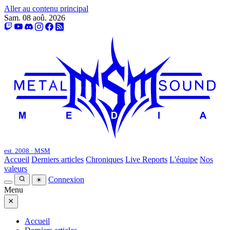
Aller au contenu principal
Sam. 08 aoû. 2026
est. 2008 · MSM
Accueil
Derniers articles
Chroniques
Live Reports
L'équipe
Nos
valeurs
Connexion
☀
Menu
×
Accueil