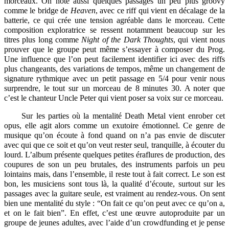
morceaux. On note aussi quelques passages un peu plus groovy
comme le bridge de
Heaven
, avec ce riff qui vient en décalage de la
batterie, ce qui crée une tension agréable dans le morceau. Cette
composition exploratrice se ressent notamment beaucoup sur les
titres plus long comme
Night of the Dark Thoughts
, qui vient nous
prouver que le groupe peut même s’essayer à composer du Prog.
Une influence que l’on peut facilement identifier ici avec des riffs
plus changeants, des variations de tempos, même un changement de
signature rythmique avec un petit passage en 5/4 pour venir nous
surprendre, le tout sur un morceau de 8 minutes 30. A noter que
c’est le chanteur Uncle Peter qui vient poser sa voix sur ce morceau.
Sur les parties où la mentalité Death Metal vient enrober cet
opus, elle agit alors comme un exutoire émotionnel. Ce genre de
musique qu’on écoute à fond quand on n’a pas envie de discuter
avec qui que ce soit et qu’on veut rester seul, tranquille, à écouter du
lourd. L’album présente quelques petites éraflures de production, des
coupures de son un peu brutales, des instruments parfois un peu
lointains mais, dans l’ensemble, il reste tout à fait correct. Le son est
bon, les musiciens sont tous là, la qualité d’écoute, surtout sur les
passages avec la guitare seule, est vraiment au rendez-vous. On sent
bien une mentalité du style : “On fait ce qu’on peut avec ce qu’on a,
et on le fait bien”. En effet, c’est une œuvre autoproduite par un
groupe de jeunes adultes, avec l’aide d’un crowdfunding et je pense