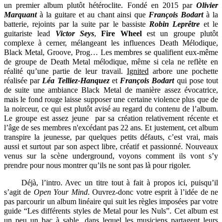
un premier album plutôt hétéroclite. Fondé en 2015 par
Olivier
Marquant
à la guitare et au chant ainsi que
François Bodart
à la
batterie, rejoints par la suite par le bassiste
Robin Leprêtre
et le
guitariste lead
Victor Seys
,
Fire Wheel
est un groupe plutôt
complexe à cerner, mélangeant les influences Death Mélodique,
Black Metal, Groove, Prog… Les membres se qualifient eux-même
de groupe de Death Metal mélodique, même si cela ne reflète en
réalité qu’une partie de leur travail.
Ignited
arbore une pochette
réalisée par
Léa Telliez-Hanquez
et
François Bodart
qui pose tout
de suite une ambiance Black Metal de manière assez évocatrice,
mais le fond rouge laisse supposer une certaine violence plus que de
la noirceur, ce qui est plutôt avisé au regard du contenu de l’album.
Le groupe est assez jeune par sa création relativement récente et
l’âge de ses membres n'excédant pas 22 ans. Et justement, cet album
transpire la jeunesse, par quelques petits défauts, c’est vrai, mais
aussi et surtout par son aspect libre, créatif et passionné. Nouveaux
venus sur la scène underground, voyons comment ils vont s’y
prendre pour nous montrer qu’ils ne sont pas là pour rigoler.
Déjà, l’intro. Avec un titre tout à fait à propos ici, puisqu’il
s’agit de
Open Your Mind
. Ouvrez-donc votre esprit à l’idée de ne
pas parcourir un album linéaire qui suit les règles imposées par votre
guide “Les différents styles de Metal pour les Nuls”. Cet album est
un peu un bac à sable, dans lequel les musiciens partagent leurs