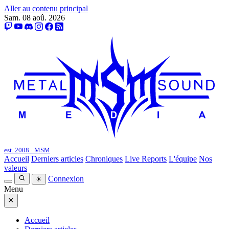
Aller au contenu principal
Sam. 08 aoû. 2026
est. 2008 · MSM
Accueil
Derniers articles
Chroniques
Live Reports
L'équipe
Nos
valeurs
Connexion
☀
Menu
×
Accueil