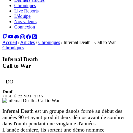
Derniers articles
Chroniques
Live Reports
L'équipe
Nos valeurs
Connexion
Accueil
/
Articles
/
Chroniques
/
Infernal Death - Call to War
Chroniques
Infernal Death
Call to War
DO
Donf
PUBLIÉ
22 MAI. 2015
Infernal Death
est un
groupe danois formé au début des
années 90 et ayant produit deux d
é
mos avant de sombrer
dans l'oubli pendant une vingtaine d'années.
L'année dernière, ils sortent une d
é
mo nommée