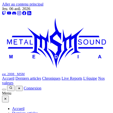
Aller au contenu principal
Jeu. 06 aoû. 2026
est. 2008 · MSM
Accueil
Derniers articles
Chroniques
Live Reports
L'équipe
Nos
valeurs
Connexion
☀
Menu
×
Accueil