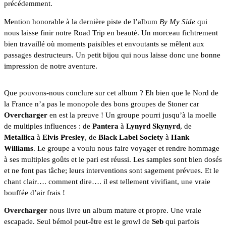
précédemment.
Mention honorable à la dernière piste de l’album 
By My Side
 qui 
nous laisse finir notre Road Trip en beauté. Un morceau fichtrement 
bien travaillé où moments paisibles et envoutants se mêlent aux 
passages destructeurs. Un petit bijou qui nous laisse donc une bonne 
impression de notre aventure.
Que pouvons-nous conclure sur cet album ? Eh bien que le Nord de 
la France n’a pas le monopole des bons groupes de Stoner car 
Overcharger
 en est la preuve ! Un groupe pourri jusqu’à la moelle 
de multiples influences : de 
Pantera
 à 
Lynyrd Skynyrd
, de 
Metallica
 à 
Elvis Presley
, de 
Black Label Society
 à 
Hank 
Williams
. Le groupe a voulu nous faire voyager et rendre hommage 
à ses multiples goûts et le pari est réussi. Les samples sont bien dosés 
et ne font pas tâche; leurs interventions sont sagement prévues. Et le 
chant clair…. comment dire…. il est tellement vivifiant, une vraie 
bouffée d’air frais !
Overcharger
 nous livre un album mature et propre. Une vraie 
escapade. Seul bémol peut-être est le growl de 
Seb
 qui parfois 