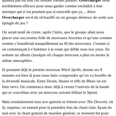
quittera pas du tout ces bonnes vieilles plaines. 
Overcharger 
reste 
terriblement efficace pour nous garder comme enchaîné à leur 
musique qui n’est pourtant pas si nouvelle que ça… Alors 
Overcharger
 est-il du réchauffé ou un groupe désireux de sortir son 
épingle du jeu ?
On serait tenté de croire, après l’intro, que le groupe allait nous 
placer une succession folle de morceaux bourrins et qu’une certaine 
routine s’installerait tranquillement au fil des morceaux. Comme si 
on commençait à s’habituer à la route qui défile sous nos yeux. En 
somme un album classique où chaque morceau a plus ou moins la 
même atmosphère. 
Et pourtant déjà le premier morceau 
Witch Spells
, durant ses 8 
minutes est bien là pour nous faire comprendre qu’on va bouffer de 
la diversité musicale. Entre Doom, Stoner et riffs de Blues on est 
bien servi. On commence donc déjà à cerner l’univers de la bande 
qui se concrétise avec un morceau suivant frôlant le Speed.
Mais soudainement tous nos aprioris se brisent avec 
The Descent
, où 
là, surprise, on entend pour la première fois du chant clair. Ayant du 
mal avec le chant gutural de manière général, ce moment fut pour 