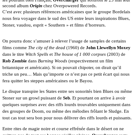
second album 
Origin 
chez Overpowered Records.
C’est avec plusieurs références américaines que le groupe Bordelais 
nous fera voyager dans le sud des US entre leurs inspirations Blues, 
Stoner, vaudou, esprit « Southern » et films d’horreurs.
On pourra donc s’amuser à relever l’usage de samples de certains 
films comme 
The city of the dead
 (1960) de 
John Llewellyn Moxey 
dans le titre
Witch Spells
 et 
The house of 1 000 corpses
 (2003) de 
Rob Zombie
 dans 
Burning Woods
 (respectivement un film 
britannique et américain). Si on pouvait chipoter, on dirait qu’il 
triche un peu… Mais qu’importe ce n’est pas ce petit écart qui nous 
fera quitter les steppes américaines ou le Bayou.
Le disque transpire les States entre ses sonorités bien Blues ou même 
Stoner sur un growl puissant de 
Seb
. Et pourtant on arrive à avoir 
quelques surprises avec des riffs lourds trouvables uniquement dans 
des groupes de Doom, ou même des mélodies frôlant le Sludge. En 
tout cas tout sera bon pour nous délivrer des riffs lourds et puissants.
Entre rites de magie noire et course effrénée dans le désert on ne 