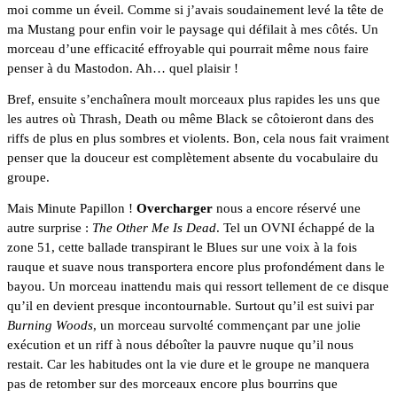
moi comme un éveil. Comme si j’avais soudainement levé la tête de 
ma Mustang pour enfin voir le paysage qui défilait à mes côtés. Un 
morceau d’une efficacité effroyable qui pourrait même nous faire 
penser à du Mastodon. Ah… quel plaisir !
Bref, ensuite s’enchaînera moult morceaux plus rapides les uns que 
les autres où Thrash, Death ou même Black se côtoieront dans des 
riffs de plus en plus sombres et violents. Bon, cela nous fait vraiment 
penser que la douceur est complètement absente du vocabulaire du 
groupe.
Mais Minute Papillon ! 
Overcharger
 nous a encore réservé une 
autre surprise : 
The Other Me Is Dead
. Tel un OVNI échappé de la 
zone 51, cette ballade transpirant le Blues sur une voix à la fois 
rauque et suave nous transportera encore plus profondément dans le 
bayou. Un morceau inattendu mais qui ressort tellement de ce disque 
qu’il en devient presque incontournable. Surtout qu’il est suivi par 
Burning Woods
, un morceau survolté commençant par une jolie 
exécution et un riff à nous déboîter la pauvre nuque qu’il nous 
restait. Car les habitudes ont la vie dure et le groupe ne manquera 
pas de retomber sur des morceaux encore plus bourrins que 